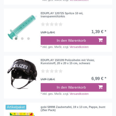
EDUPLAY 120725 Spritze 10 ml,
transparent/türkis
1,39 € *
UVP 1,49 €
In den Warenkorb
*
inkl. ges. MwSt.
zzgl.
Versandkosten
EDUPLAY 150109 Polizeihelm mit Visier,
Kunststoff, 20 x 20 x 15 cm, schwarz
6,99 € *
UVP 7,95 €
In den Warenkorb
*
inkl. ges. MwSt.
zzgl.
Versandkosten
Artikelpaket
goki 58998 Zaubertafel, 19 x 13 cm, Pappe, bunt
(25er Pack)