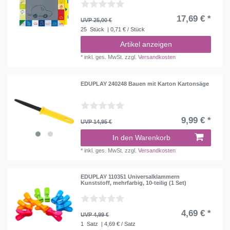
17,69 € *
UVP 25,00 €
25
Stück
| 0,71 € / Stück
Artikel anzeigen
*
inkl. ges. MwSt.
zzgl.
Versandkosten
EDUPLAY 240248 Bauen mit Karton Kartonsäge
9,99 € *
UVP 14,95 €
In den Warenkorb
*
inkl. ges. MwSt.
zzgl.
Versandkosten
EDUPLAY 110351 Universalklammern
Kunststoff, mehrfarbig, 10-teilig (1 Set)
4,69 € *
UVP 4,99 €
1
Satz
| 4,69 € / Satz