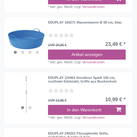
*
inkl. ges. MwSt.
zzgl.
Versandkosten
EDUPLAY 160271 Wasserwanne Ø 58 cm, blau
23,49 € *
UVP 30,95 €
Artikel anzeigen
*
inkl. ges. MwSt.
zzgl.
Versandkosten
EDUPLAY 110463 Stockbrot Spieß 100 cm,
rostfreier Edelstahl, Griffe aus Buchenholz
10,99 € *
UVP 13,95 €
In den Warenkorb
*
inkl. ges. MwSt.
zzgl.
Versandkosten
EDUPLAY 240201 Flüssigkreide Stifte,
mehrfarbig, 8-teilig (1 Set)