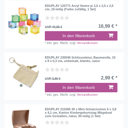
EDUPLAY 120771 Acryl Steine je 2,5 x 2,5 x 2,5
cm, 10-teilig (Farbe zufällig, 1 Set)
16,99 € *
UVP 40,95 €
In den Warenkorb
*
inkl. ges. MwSt.
zzgl.
Versandkosten
EDUPLAY 230046 Schlüsseletui, Baumwolle, 10
x 8 x 0,3 cm, unbemalt, blanko, natur
2,99 € *
UVP 3,95 €
In den Warenkorb
*
inkl. ges. MwSt.
zzgl.
Versandkosten
EDUPLAY 210266 30 x Mini-Schatztruhen 6 x 3,8
x 4,1 cm, Karton Kindergeburtstag Mitgebsel
zum Gestalten, natur, 30-teilig (1 Set)