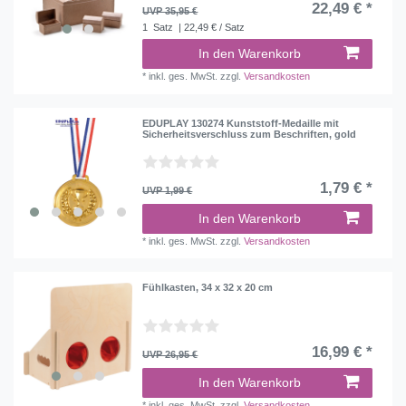
22,49 € *
UVP 35,95 €
1
Satz
| 22,49 € / Satz
In den Warenkorb
*
inkl. ges. MwSt.
zzgl.
Versandkosten
EDUPLAY 130274 Kunststoff-Medaille mit
Sicherheitsverschluss zum Beschriften, gold
1,79 € *
UVP 1,99 €
In den Warenkorb
*
inkl. ges. MwSt.
zzgl.
Versandkosten
Fühlkasten, 34 x 32 x 20 cm
16,99 € *
UVP 26,95 €
In den Warenkorb
*
inkl. ges. MwSt.
zzgl.
Versandkosten