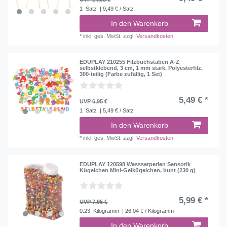
1
Satz
| 9,49 € / Satz
In den Warenkorb
*
inkl. ges. MwSt.
zzgl.
Versandkosten
EDUPLAY 210255 Filzbuchstaben A-Z
selbstklebend, 3 cm, 1 mm stark, Polyesterfilz,
300-teilig (Farbe zufällig, 1 Set)
5,49 € *
UVP 6,95 €
1
Satz
| 5,49 € / Satz
In den Warenkorb
*
inkl. ges. MwSt.
zzgl.
Versandkosten
EDUPLAY 120598 Wassserperlen Sensorik
Kügelchen Mini-Gelkügelchen, bunt (230 g)
5,99 € *
UVP 7,95 €
0.23
Kilogramm
| 26,04 € / Kilogramm
In den Warenkorb