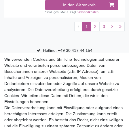
In den Warenkorb
*
inkl. ges. MwSt.
zzgl.
Versandkosten
1
2
3
Hotline: +49 30 417 44 154
Wir verwenden Cookies und ähnliche Technologien auf unserer
30 Tage Rückgaberecht
Website und verarbeiten personenbezogene Daten von
Versandfrei ab 75 € in Deutschland
Besucher:innen unserer Webseite (z.B. IP-Adresse), um z.B.
Inhalte und Anzeigen zu personalisieren, Medien von
Drittanbietern einzubinden oder Zugriffe auf unsere Website zu
Top Marken
analysieren. Die Datenverarbeitung erfolgt erst durch gesetzte
Cookies. Wir teilen diese Daten mit Dritten, die wir in den
Eduplay
Einstellungen benennen.
Folia Bringmann
Die Datenverarbeitung kann mit Einwilligung oder aufgrund eines
Shop
berechtigten Interesses erfolgen. Die Zustimmung kann erteilt
oder abgelehnt werden. Es besteht das Recht, nicht einzuwilligen
Mein Konto
und die Einwilligung zu einem späteren Zeitpunkt zu ändern oder