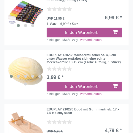
6,99 € *
UVP 11,95 €
1
Satz
| 6,99 € / Satz
In den Warenkorb
*
inkl. ges. MwSt.
zzgl.
Versandkosten
EDUPLAY 130268 Wundermuschel ca. 4,5 cm
unter Wasser entfaltet sich eine echte
Meereskoralle 10-15 cm (Farbe zufällig, 1 Stück)
3,99 € *
In den Warenkorb
*
inkl. ges. MwSt.
zzgl.
Versandkosten
EDUPLAY 210276 Boot mit Gummiantrieb, 17 x
7,5 x 4 cm, natur
4,79 € *
UVP 5,95 €