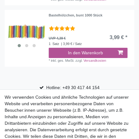
Bastelhölzchen, bunt 1000 Stück
3,99 € *
UVP 4,39 €
1
Satz
| 3,99 € / Satz
In den Warenkorb
*
inkl. ges. MwSt.
zzgl.
Versandkosten
Hotline: +49 30 417 44 154
Wir verwenden Cookies und ähnliche Technologien auf unserer
30 Tage Rückgaberecht
Website und verarbeiten personenbezogene Daten von
Versandfrei ab 75 € in Deutschland
Besucher:innen unserer Webseite (z.B. IP-Adresse), um z.B.
Inhalte und Anzeigen zu personalisieren, Medien von
Drittanbietern einzubinden oder Zugriffe auf unsere Website zu
Top Marken
analysieren. Die Datenverarbeitung erfolgt erst durch gesetzte
Cookies. Wir teilen diese Daten mit Dritten, die wir in den
Eduplay