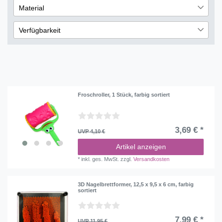
1
Material
Stempel & Mandala
1
€
―
€
1
Holz
2
Outdoor & Sport
Verfügbarkeit
1
Übernehmen
sofort lieferbar
4
nicht lieferbar
1
Froschroller, 1 Stück, farbig sortiert
3,69 € *
UVP 4,10 €
Artikel anzeigen
*
inkl. ges. MwSt.
zzgl.
Versandkosten
3D Nagelbrettformer, 12,5 x 9,5 x 6 cm, farbig
sortiert
7,99 € *
UVP 11,95 €