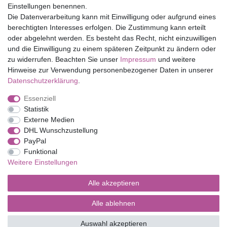
Einstellungen benennen.
Folia Bringmann
Die Datenverarbeitung kann mit Einwilligung oder aufgrund eines
Shop
berechtigten Interesses erfolgen. Die Zustimmung kann erteilt
oder abgelehnt werden. Es besteht das Recht, nicht einzuwilligen
Mein Konto
und die Einwilligung zu einem späteren Zeitpunkt zu ändern oder
Service
zu widerrufen. Beachten Sie unser
Impressum
und weitere
Versandkosten
Hinweise zur Verwendung personenbezogener Daten in unserer
Daten­schutz­erklärung
.
Essenziell
Impressum
Daten­schutz­erklärung
AGB
Statistik
Externe Medien
DHL Wunschzustellung
Barrierefreiheitserklärung
Widerrufs­recht
PayPal
Funktional
Weitere Einstellungen
Kontakt
Vertrag widerrufen
Alle akzeptieren
Alle ablehnen
© Copyright 2026 | Alle Rechte vorbehalten.
Auswahl akzeptieren