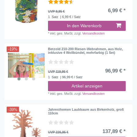
6,99 € *
UVP 9,95 €
1
Satz
| 6,99 € / Satz
In den Warenkorb
*
inkl. ges. MwSt.
zzgl.
Versandkosten
-19%
Betzold 210-200 Riesen-Webrahmen, aus Holz,
inklusive 4 Wollbündel, mehrfarbig (1 Set)
96,99 € *
UVP 119,95 €
1
Satz
| 96,99 € / Satz
Artikel anzeigen
*
inkl. ges. MwSt.
zzgl.
Versandkosten
-39%
Jahresthemen Laubbaum aus Birkenholz, groß
110cm
137,89 € *
UVP 226,95 €