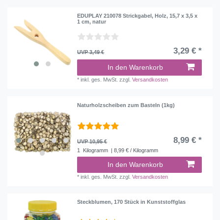
EDUPLAY 210078 Strickgabel, Holz, 15,7 x 3,5 x
1 cm, natur
3,29 € *
UVP 3,49 €
In den Warenkorb
*
inkl. ges. MwSt.
zzgl.
Versandkosten
Naturholzscheiben zum Basteln (1kg)
8,99 € *
UVP 10,95 €
1
Kilogramm
| 8,99 € / Kilogramm
In den Warenkorb
*
inkl. ges. MwSt.
zzgl.
Versandkosten
Steckblumen, 170 Stück in Kunststoffglas