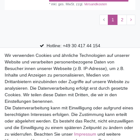
*
inkl. ges. MwSt.
zzgl.
Versandkosten
1
2
Hotline: +49 30 417 44 154
Wir verwenden Cookies und ähnliche Technologien auf unserer
30 Tage Rückgaberecht
Website und verarbeiten personenbezogene Daten von
Versandfrei ab 75 € in Deutschland
Besucher:innen unserer Webseite (z.B. IP-Adresse), um z.B.
Inhalte und Anzeigen zu personalisieren, Medien von
Drittanbietern einzubinden oder Zugriffe auf unsere Website zu
Top Marken
analysieren. Die Datenverarbeitung erfolgt erst durch gesetzte
Cookies. Wir teilen diese Daten mit Dritten, die wir in den
Eduplay
Einstellungen benennen.
Folia Bringmann
Die Datenverarbeitung kann mit Einwilligung oder aufgrund eines
Shop
berechtigten Interesses erfolgen. Die Zustimmung kann erteilt
oder abgelehnt werden. Es besteht das Recht, nicht einzuwilligen
Mein Konto
und die Einwilligung zu einem späteren Zeitpunkt zu ändern oder
Service
zu widerrufen. Beachten Sie unser
Impressum
und weitere