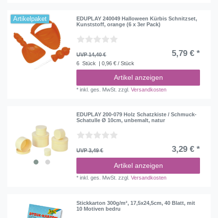
Artikelpaket
EDUPLAY 240049 Halloween Kürbis Schnitzset,
Kunststoff, orange (6 x 3er Pack)
5,79 € *
UVP 14,40 €
6
Stück
| 0,96 € / Stück
Artikel anzeigen
*
inkl. ges. MwSt.
zzgl.
Versandkosten
EDUPLAY 200-079 Holz Schatzkiste / Schmuck-
Schatulle Ø 10cm, unbemalt, natur
3,29 € *
UVP 3,49 €
Artikel anzeigen
*
inkl. ges. MwSt.
zzgl.
Versandkosten
Stickkarton 300g/m², 17,5x24,5cm, 40 Blatt, mit
10 Motiven bedru