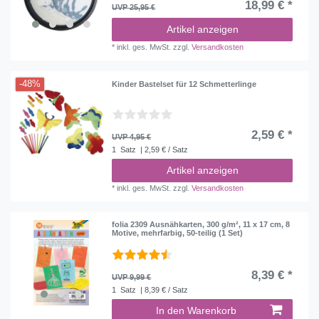
18,99 € *
UVP 25,95 €
Artikel anzeigen
*
inkl. ges. MwSt.
zzgl.
Versandkosten
-48%
Kinder Bastelset für 12 Schmetterlinge
2,59 € *
UVP 4,95 €
1
Satz
| 2,59 € / Satz
Artikel anzeigen
*
inkl. ges. MwSt.
zzgl.
Versandkosten
folia 2309 Ausnähkarten, 300 g/m², 11 x 17 cm, 8
Motive, mehrfarbig, 50-teilig (1 Set)
8,39 € *
UVP 9,99 €
1
Satz
| 8,39 € / Satz
In den Warenkorb