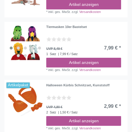
Artikel anzeigen
*
inkl. ges. MwSt.
zzgl.
Versandkosten
Tiermasken 10er Bastelset
7,99 € *
UVP 8,49 €
1
Satz
| 7,99 € / Satz
Artikel anzeigen
*
inkl. ges. MwSt.
zzgl.
Versandkosten
Artikelpaket
Halloween Kürbis Schnitzset, Kunststoff
2,99 € *
UVP 4,80 €
2
Satz
| 1,50 € / Satz
Artikel anzeigen
*
inkl. ges. MwSt.
zzgl.
Versandkosten