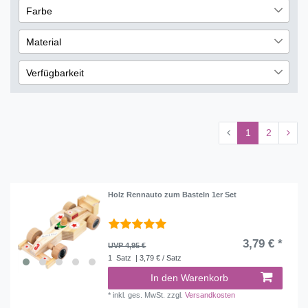
8
Farbe
Saisonartikel & Aktionen
7
€
―
€
5
Orange
2
Material
Übernehmen
Holz
14
Verfügbarkeit
sofort lieferbar
14
lieferbar
7
1
2
nicht lieferbar
18
Holz Rennauto zum Basteln 1er Set
3,79 € *
UVP 4,95 €
1
Satz
| 3,79 € / Satz
In den Warenkorb
*
inkl. ges. MwSt.
zzgl.
Versandkosten