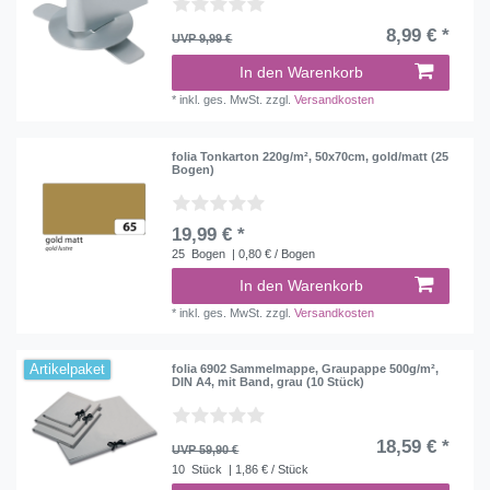
8,99 € *
UVP 9,99 €
In den Warenkorb
*
inkl. ges. MwSt.
zzgl.
Versandkosten
folia Tonkarton 220g/m², 50x70cm, gold/matt (25
Bogen)
19,99 € *
25
Bogen
| 0,80 € / Bogen
In den Warenkorb
*
inkl. ges. MwSt.
zzgl.
Versandkosten
Artikelpaket
folia 6902 Sammelmappe, Graupappe 500g/m²,
DIN A4, mit Band, grau (10 Stück)
18,59 € *
UVP 59,90 €
10
Stück
| 1,86 € / Stück