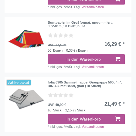
*
inkl. ges. MwSt.
zzgl.
Versandkosten
Buntpapier im Großformat, ungummiert,
35x50cm, 50 Blatt, bunt
16,29 € *
UVP 17,49 €
50
Bogen
| 0,33 € / Bogen
In den Warenkorb
*
inkl. ges. MwSt.
zzgl.
Versandkosten
Artikelpaket
folia 6905 Sammelmappe, Graupappe 500g/m²,
DIN A3, mit Band, grau (10 Stück)
21,49 € *
UVP 49,90 €
10
Stück
| 2,15 € / Stück
In den Warenkorb
*
inkl. ges. MwSt.
zzgl.
Versandkosten