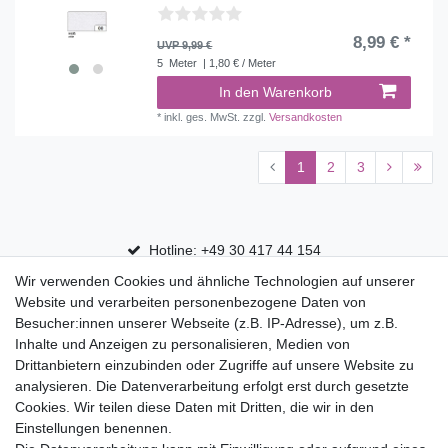
8,99 € *
UVP 9,99 €
5
Meter
| 1,80 € / Meter
In den Warenkorb
*
inkl. ges. MwSt.
zzgl.
Versandkosten
1
2
3
Hotline: +49 30 417 44 154
Wir verwenden Cookies und ähnliche Technologien auf unserer
30 Tage Rückgaberecht
Website und verarbeiten personenbezogene Daten von
Versandfrei ab 75 € in Deutschland
Besucher:innen unserer Webseite (z.B. IP-Adresse), um z.B.
Inhalte und Anzeigen zu personalisieren, Medien von
Drittanbietern einzubinden oder Zugriffe auf unsere Website zu
Top Marken
analysieren. Die Datenverarbeitung erfolgt erst durch gesetzte
Cookies. Wir teilen diese Daten mit Dritten, die wir in den
Eduplay
Einstellungen benennen.
Folia Bringmann