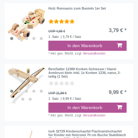
Holz Rennauto zum Basteln 1er Set
3,79 € *
UVP 4,95 €
1
Satz
| 3,79 € / Satz
In den Warenkorb
*
inkl. ges. MwSt.
zzgl.
Versandkosten
BestSaller 12389 Korken-Schiesser / Hand-
Armbrust klein inkl. 1x Korken 1236, natur, 2-
teilig (1 Set)
9,99 € *
UVP 11,99 €
1
Satz
| 9,99 € / Satz
In den Warenkorb
*
inkl. ges. MwSt.
zzgl.
Versandkosten
turk 32729 Kinderschaufel Flachrandschaufel
für Kinder mit Holzstiel 70 cm Buche Stahlblech