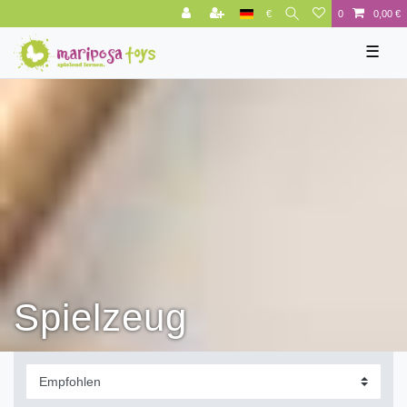
€
0
0,00 €
☰
Spielzeug