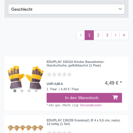
lieferbar
396
Schwarz
73
< 10 g
1
Porzellan
1
Geschlecht
vorbestellbar
2
Weiß
71
100 g
1
Männlich
12
nicht lieferbar
1200
Orange
42
Weiblich
5
Gold
23
1
2
3
Silber
19
Grausilber
2
EDUPLAY 150110 Kinder Bauarbeiter-
Handschuhe, gelb/blau/rot (1 Paar)
4,49 € *
UVP 4,95 €
1
Paar
| 4,49 € / Paar
In den Warenkorb
*
inkl. ges. MwSt.
zzgl.
Versandkosten
EDUPLAY 130239 Graskopf, Ø 4 x 5,5 cm, natur,
12-teilig (1 Set)