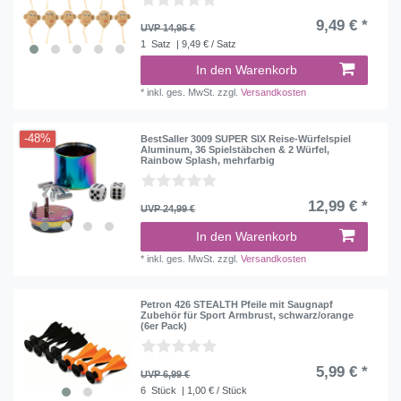
9,49 € *
UVP 14,95 €
1
Satz
| 9,49 € / Satz
In den Warenkorb
*
inkl. ges. MwSt.
zzgl.
Versandkosten
-48%
BestSaller 3009 SUPER SIX Reise-Würfelspiel
Aluminum, 36 Spielstäbchen & 2 Würfel,
Rainbow Splash, mehrfarbig
12,99 € *
UVP 24,99 €
In den Warenkorb
*
inkl. ges. MwSt.
zzgl.
Versandkosten
Petron 426 STEALTH Pfeile mit Saugnapf
Zubehör für Sport Armbrust, schwarz/orange
(6er Pack)
5,99 € *
UVP 6,99 €
6
Stück
| 1,00 € / Stück