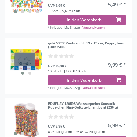
5,49 € *
UVP 6,95 €
1
Satz
| 5,49 € / Satz
In den Warenkorb
*
inkl. ges. MwSt.
zzgl.
Versandkosten
goki 58998 Zaubertafel, 19 x 13 cm, Pappe, bunt
(10er Pack)
9,99 € *
UVP 10,00 €
10
Stück
| 1,00 € / Stück
In den Warenkorb
*
inkl. ges. MwSt.
zzgl.
Versandkosten
EDUPLAY 120598 Wassserperlen Sensorik
Kügelchen Mini-Gelkügelchen, bunt (230 g)
5,99 € *
UVP 7,95 €
0.23
Kilogramm
| 26,04 € / Kilogramm