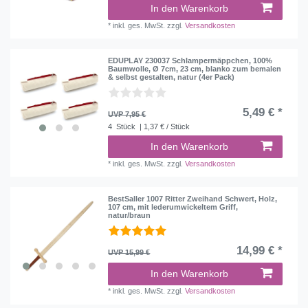
In den Warenkorb
*
inkl. ges. MwSt.
zzgl.
Versandkosten
EDUPLAY 230037 Schlampermäppchen, 100%
Baumwolle, Ø 7cm, 23 cm, blanko zum bemalen
& selbst gestalten, natur (4er Pack)
5,49 € *
UVP 7,95 €
4
Stück
| 1,37 € / Stück
In den Warenkorb
*
inkl. ges. MwSt.
zzgl.
Versandkosten
BestSaller 1007 Ritter Zweihand Schwert, Holz,
107 cm, mit lederumwickeltem Griff,
natur/braun
14,99 € *
UVP 15,99 €
In den Warenkorb
*
inkl. ges. MwSt.
zzgl.
Versandkosten