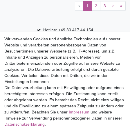
1
2
3
Hotline: +49 30 417 44 154
Wir verwenden Cookies und ähnliche Technologien auf unserer
30 Tage Rückgaberecht
Website und verarbeiten personenbezogene Daten von
Versandfrei ab 75 € in Deutschland
Besucher:innen unserer Webseite (z.B. IP-Adresse), um z.B.
Inhalte und Anzeigen zu personalisieren, Medien von
Drittanbietern einzubinden oder Zugriffe auf unsere Website zu
Top Marken
analysieren. Die Datenverarbeitung erfolgt erst durch gesetzte
Cookies. Wir teilen diese Daten mit Dritten, die wir in den
Eduplay
Einstellungen benennen.
Folia Bringmann
Die Datenverarbeitung kann mit Einwilligung oder aufgrund eines
Shop
berechtigten Interesses erfolgen. Die Zustimmung kann erteilt
oder abgelehnt werden. Es besteht das Recht, nicht einzuwilligen
Mein Konto
und die Einwilligung zu einem späteren Zeitpunkt zu ändern oder
Service
zu widerrufen. Beachten Sie unser
Impressum
und weitere
Versandkosten
Hinweise zur Verwendung personenbezogener Daten in unserer
Daten­schutz­erklärung
.