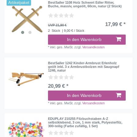
Artikelpaket
BestSaller 1108 Holz Schwert Edler Ritter,
Buche, massiv, ungeölt, 60cm, natur (2 Stück)
17,99 € *
UVP 21,90 €
2
Stück
| 9,00 € / Stück
In den Warenkorb
*
inkl. ges. MwSt.
zzgl.
Versandkosten
BestSaller 1242 Kinder-Armbrust Erlenholz
geölt inkl. 3 x Armbrustbolzen mit Saugnapf
1246, natur
20,99 € *
In den Warenkorb
*
inkl. ges. MwSt.
zzgl.
Versandkosten
EDUPLAY 210255 Filzbuchstaben A-Z
selbstklebend, 3 cm, 1 mm stark, Polyesterfilz,
300-teilig (Farbe zufällig, 1 Set)