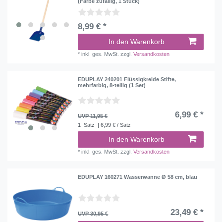
(Farbe zufällig, 1 Stück)
8,99 € *
In den Warenkorb
*
inkl. ges. MwSt.
zzgl.
Versandkosten
EDUPLAY 240201 Flüssigkreide Stifte,
mehrfarbig, 8-teilig (1 Set)
6,99 € *
UVP 11,95 €
1
Satz
| 6,99 € / Satz
In den Warenkorb
*
inkl. ges. MwSt.
zzgl.
Versandkosten
EDUPLAY 160271 Wasserwanne Ø 58 cm, blau
23,49 € *
UVP 30,95 €