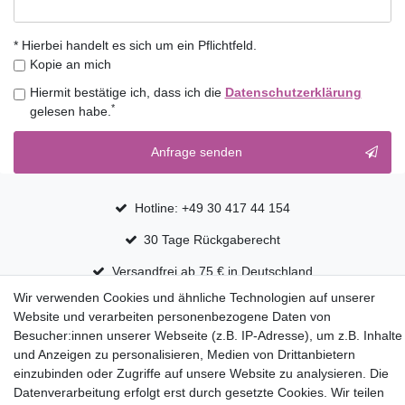
* Hierbei handelt es sich um ein Pflichtfeld.
Kopie an mich
Hiermit bestätige ich, dass ich die
Daten­schutz­erklärung
*
gelesen habe.
Kontakt
Anfrage senden
Honig
Hotline: +49 30 417 44 154
30 Tage Rückgaberecht
Versandfrei ab 75 € in Deutschland
Wir verwenden Cookies und ähnliche Technologien auf unserer
Website und verarbeiten personenbezogene Daten von
Top Marken
Besucher:innen unserer Webseite (z.B. IP-Adresse), um z.B. Inhalte
Eduplay
und Anzeigen zu personalisieren, Medien von Drittanbietern
Folia Bringmann
einzubinden oder Zugriffe auf unsere Website zu analysieren. Die
Datenverarbeitung erfolgt erst durch gesetzte Cookies. Wir teilen
Shop