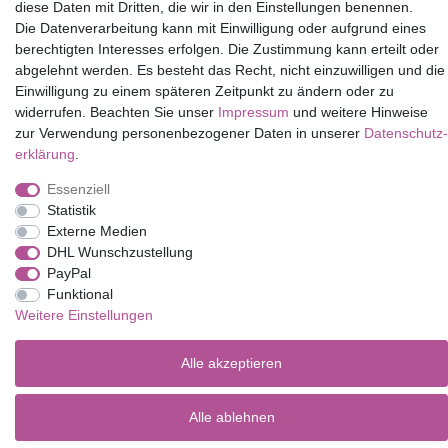
diese Daten mit Dritten, die wir in den Einstellungen benennen.
Mein Konto
Die Datenverarbeitung kann mit Einwilligung oder aufgrund eines
berechtigten Interesses erfolgen. Die Zustimmung kann erteilt oder
Service
abgelehnt werden. Es besteht das Recht, nicht einzuwilligen und die
Versandkosten
Einwilligung zu einem späteren Zeitpunkt zu ändern oder zu
widerrufen. Beachten Sie unser
Impressum
und weitere Hinweise
zur Verwendung personenbezogener Daten in unserer
Daten­schutz­
erklärung
.
Impressum
Daten­schutz­erklärung
AGB
Essenziell
Statistik
Barrierefreiheitserklärung
Widerrufs­recht
Externe Medien
DHL Wunschzustellung
PayPal
Kontakt
Vertrag widerrufen
Funktional
Weitere Einstellungen
© Copyright 2026 | Alle Rechte vorbehalten.
Alle akzeptieren
Alle ablehnen