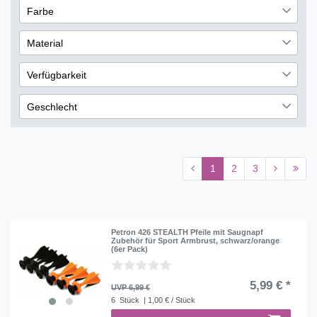
51
Farbe
Garten & Spielplatz
137
€
―
€
37
Rot
44
Material
Übernehmen
Blau
42
Glas
3
Verfügbarkeit
Grün
28
Holz
40
sofort lieferbar
292
Schwarz
25
Geschlecht
lieferbar
4
Gelb
23
Männlich
4
nicht lieferbar
111
Orange
15
Weiblich
2
1
2
3
Weiß
10
Petron 426 STEALTH Pfeile mit Saugnapf
Zubehör für Sport Armbrust, schwarz/orange
(6er Pack)
5,99 € *
UVP 6,99 €
6
Stück
| 1,00 € / Stück