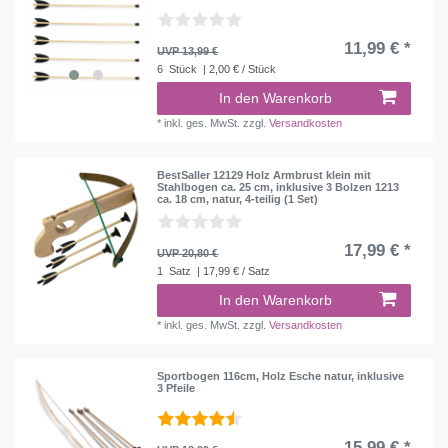
11,99 € *
UVP 13,99 €
6
Stück
| 2,00 € / Stück
In den Warenkorb
*
inkl. ges. MwSt.
zzgl.
Versandkosten
BestSaller 12129 Holz Armbrust klein mit
Stahlbogen ca. 25 cm, inklusive 3 Bolzen 1213
ca. 18 cm, natur, 4-teilig (1 Set)
17,99 € *
UVP 20,80 €
1
Satz
| 17,99 € / Satz
In den Warenkorb
*
inkl. ges. MwSt.
zzgl.
Versandkosten
Sportbogen 116cm, Holz Esche natur, inklusive
3 Pfeile
15,99 € *