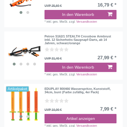
16,79 € *
UVP 25,60 €
In den Warenkorb
*
inkl. ges. MwSt.
zzgl.
Versandkosten
Petron S162/1 STEALTH Crossbow Armbrust
inkl. 12 Sicherheits-Saugnapf-Darts, ab 14
Jahren, schwarz/orange
27,99 € *
UVP 31,40 €
In den Warenkorb
*
inkl. ges. MwSt.
zzgl.
Versandkosten
Artikelpaket
EDUPLAY 800466 Wasserspritze, Kunststoff,
34cm, bunt (Farbe zufällig, 4er Pack)
7,99 € *
UVP 10,00 €
Artikel anzeigen
*
inkl. ges. MwSt.
zzgl.
Versandkosten