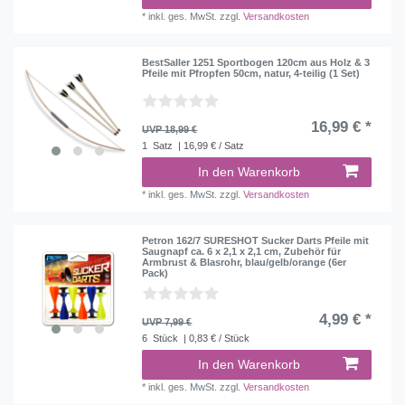
*
inkl. ges. MwSt.
zzgl.
Versandkosten
BestSaller 1251 Sportbogen 120cm aus Holz & 3
Pfeile mit Pfropfen 50cm, natur, 4-teilig (1 Set)
16,99 € *
UVP 18,99 €
1
Satz
| 16,99 € / Satz
In den Warenkorb
*
inkl. ges. MwSt.
zzgl.
Versandkosten
Petron 162/7 SURESHOT Sucker Darts Pfeile mit
Saugnapf ca. 6 x 2,1 x 2,1 cm, Zubehör für
Armbrust & Blasrohr, blau/gelb/orange (6er
Pack)
4,99 € *
UVP 7,99 €
6
Stück
| 0,83 € / Stück
In den Warenkorb
*
inkl. ges. MwSt.
zzgl.
Versandkosten