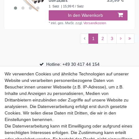
UVP 18,99 €
1
Satz
| 15,99 € / Satz
In den Warenkorb
*
inkl. ges. MwSt.
zzgl.
Versandkosten
1
2
3
Hotline: +49 30 417 44 154
Wir verwenden Cookies und ähnliche Technologien auf unserer
30 Tage Rückgaberecht
Website und verarbeiten personenbezogene Daten von
Versandfrei ab 75 € in Deutschland
Besucher:innen unserer Webseite (z.B. IP-Adresse), um z.B.
Inhalte und Anzeigen zu personalisieren, Medien von
Drittanbietern einzubinden oder Zugriffe auf unsere Website zu
Top Marken
analysieren. Die Datenverarbeitung erfolgt erst durch gesetzte
Cookies. Wir teilen diese Daten mit Dritten, die wir in den
Eduplay
Einstellungen benennen.
Folia Bringmann
Die Datenverarbeitung kann mit Einwilligung oder aufgrund eines
Shop
berechtigten Interesses erfolgen. Die Zustimmung kann erteilt