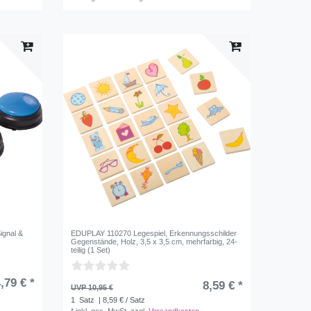
ignal &
EDUPLAY 110270 Legespiel, Erkennungsschilder
Gegenstände, Holz, 3,5 x 3,5 cm, mehrfarbig, 24-
teilig (1 Set)
,79 € *
8,59 € *
UVP 10,95 €
1
Satz
| 8,59 € / Satz