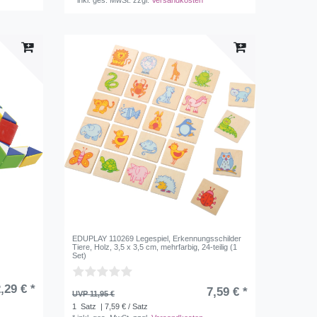
*
inkl. ges. MwSt.
zzgl.
Versandkosten
EDUPLAY 110269 Legespiel, Erkennungsschilder
Tiere, Holz, 3,5 x 3,5 cm, mehrfarbig, 24-teilig (1
Set)
,29 € *
7,59 € *
UVP 11,95 €
1
Satz
| 7,59 € / Satz