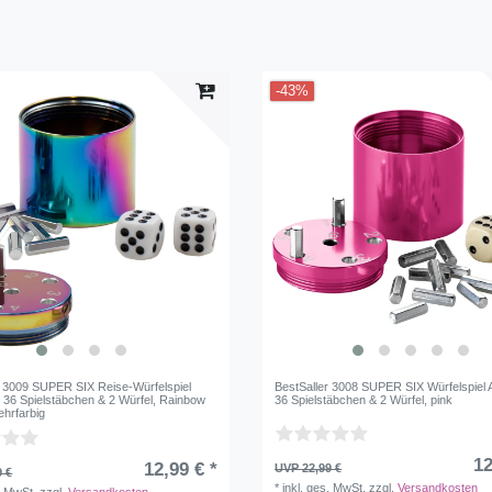
3
-43%
r 3009 SUPER SIX Reise-Würfelspiel
BestSaller 3008 SUPER SIX Würfelspiel 
 36 Spielstäbchen & 2 Würfel, Rainbow
36 Spielstäbchen & 2 Würfel, pink
ehrfarbig
12
12,99 € *
UVP 22,99 €
9 €
*
inkl. ges. MwSt.
zzgl.
Versandkosten
. MwSt.
zzgl.
Versandkosten