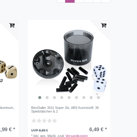
Aluminum,
BestSaller 3011 Super Six, ABS Kunststoff, 36
Spielstäbchen & 2
,99 € *
6,49 € *
UVP 9,99 €
*
inkl. ges. MwSt.
zzgl.
Versandkosten