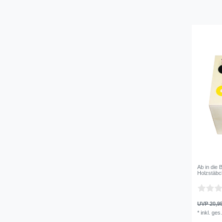
Ab in die 
Holzstäb
UVP 20,9
*
inkl. ges