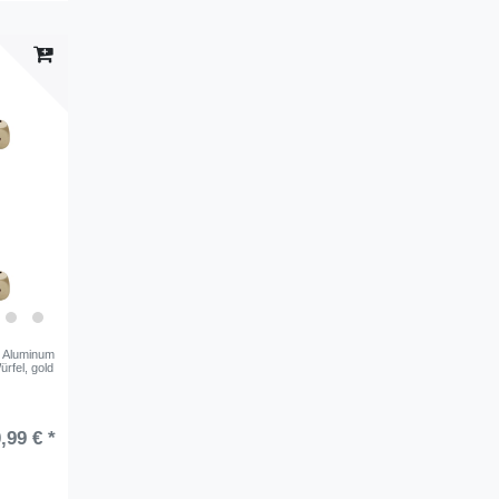
l Aluminum
rfel, gold
,99 € *