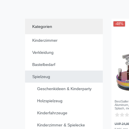
Super Six - Das Würfelspiel
4
-48%
Kategorien
Kinderzimmer
Verkleidung
Bastelbedarf
Spielzeug
Geschenkideen & Kinderparty
Holzspielzeug
BestSalle
Aluminum,
Splash, m
Kinderfahrzeuge
UVP 24,9
Kinderzimmer & Spielecke
*
inkl. ges