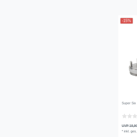
-15%
Super Six 
UVP 18,9
*
inkl. ges