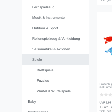
Lernspielzeug
Musik & Instrumente
Outdoor & Sport
Rollenspielzeug & Verkleidung
Saisonartikel & Aktionen
Spiele
Brettspiele
Puzzles
Froschhüp
in 3 Farb
Würfel & Würfelspiele
Baby
UVP 2,95 
1
Satz
| 
*
inkl. ges
Kindergarten