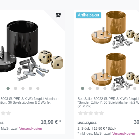
Artikelpaket
r 3003 SUPER SIX Würfelspiel Aluminum
BestSaller 30022 SUPER SIX Würfelspie
tion, 36 Spielstäbchen & 2 Würfel,
"Sonder Edition", 36 Spielstäbchen & 2 Wü
(2 Stück)
16,99 € *
30
0 €
UVP 37,80 €
. MwSt.
zzgl.
Versandkosten
2
Stück
| 15,50 € / Stück
*
inkl. ges. MwSt.
zzgl.
Versandkosten