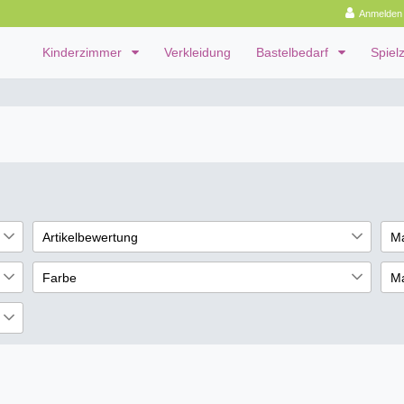
Anmelden
Kinderzimmer
Verkleidung
Bastelbedarf
Spiel
Artikelbewertung
M
Ed
00
5
Farbe
Ma
W
0
5
Rot
Al
13
7
5
€
Blau
Ho
4
6
4
5
6
4
1