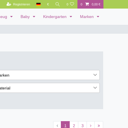
Registrieren
€
0
0
0,00 €
zeug
Baby
Kindergarten
Marken
arken
uplay
19
terial
eplay
1
uminium
7
lz
28
1
2
3