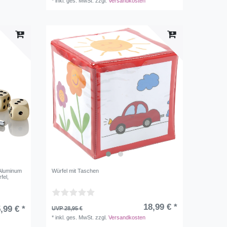
*
inkl. ges. MwSt.
zzgl.
Versandkosten
 Aluminum
Würfel mit Taschen
fel,
18,99 € *
,99 € *
UVP 28,95 €
*
inkl. ges. MwSt.
zzgl.
Versandkosten