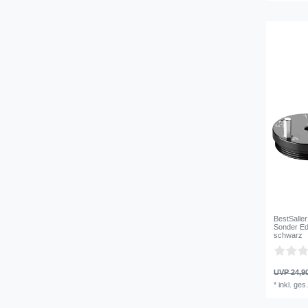
BestSalle
Sonder Edi
schwarz
UVP 24,9
*
inkl. ges