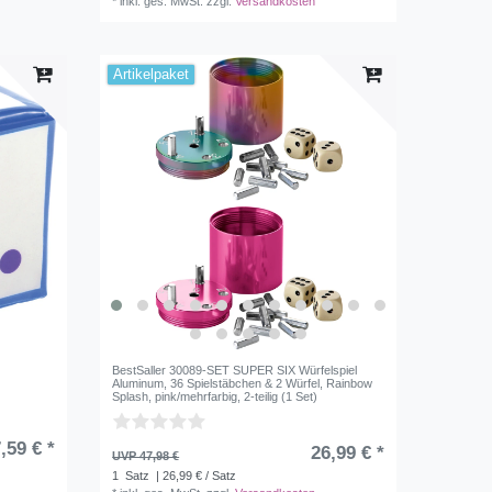
*
inkl. ges. MwSt.
zzgl.
Versandkosten
Artikelpaket
BestSaller 30089-SET SUPER SIX Würfelspiel
Aluminum, 36 Spielstäbchen & 2 Würfel, Rainbow
Splash, pink/mehrfarbig, 2-teilig (1 Set)
,59 € *
26,99 € *
UVP 47,98 €
1
Satz
| 26,99 € / Satz