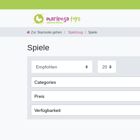
Zur Startseite gehen
Spielzeug
Spiele
Spiele
Categories
Marken
1
Preis
Katalog
6
Verfügbarkeit
Würfel & Würfelspiele
5
€
―
sofort lieferbar
3
Kinderzimmer & Spielecke
5
Übernehmen
nicht lieferbar
7
Puzzles
4