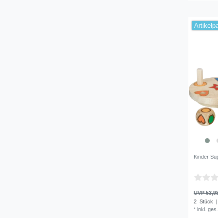
Artikelp
Kinder Su
UVP 53,9
2
Stück
|
*
inkl. ges