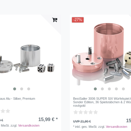
-27%
aus Alu - Silber, Premium
BestSaller 3006 SUPER SIX Würfelspiel
Sonder Edition, 36 Spielstäbchen & 2 Wür
roségold
15,99 € *
15
0 €
UVP 21,90 €
. MwSt.
zzgl.
Versandkosten
*
inkl. ges. MwSt.
zzgl.
Versandkosten