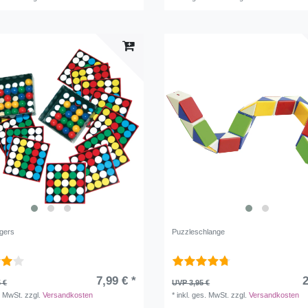
ngers
Puzzleschlange
7,99 € *
2
 €
UVP 3,95 €
. MwSt.
zzgl.
Versandkosten
*
inkl. ges. MwSt.
zzgl.
Versandkosten