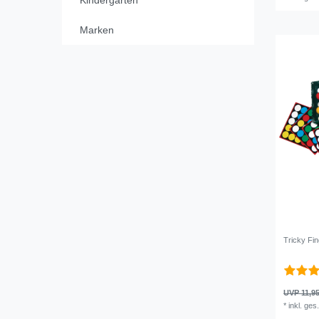
Marken
Tricky Fi
UVP 11,95
*
inkl. ges