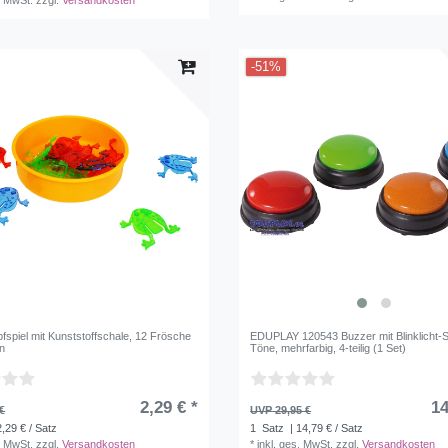
-51%
fspiel mit Kunststoffschale, 12 Frösche
EDUPLAY 120543 Buzzer mit Blinklicht-S
en
Töne, mehrfarbig, 4-teilig (1 Set)
2,29 € *
14
€
UVP 29,95 €
2,29 € / Satz
1
Satz
| 14,79 € / Satz
. MwSt.
zzgl.
Versandkosten
*
inkl. ges. MwSt.
zzgl.
Versandkosten