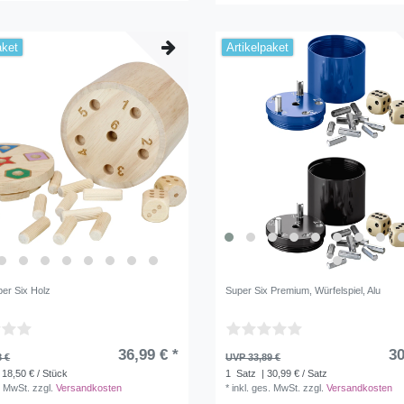
aket
Artikelpaket
per Six Holz
Super Six Premium, Würfelspiel, Alu
36,99 € *
30
8 €
UVP 33,89 €
 18,50 € / Stück
1
Satz
| 30,99 € / Satz
. MwSt.
zzgl.
Versandkosten
*
inkl. ges. MwSt.
zzgl.
Versandkosten