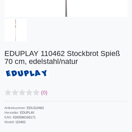
EDUPLAY 110462 Stockbrot Spieß
70 cm, edelstahl/natur
(0)
Artikelnummer:
EDU110462
Hersteller:
EDUPLAY
EAN:
4260586156171
Modell:
110462