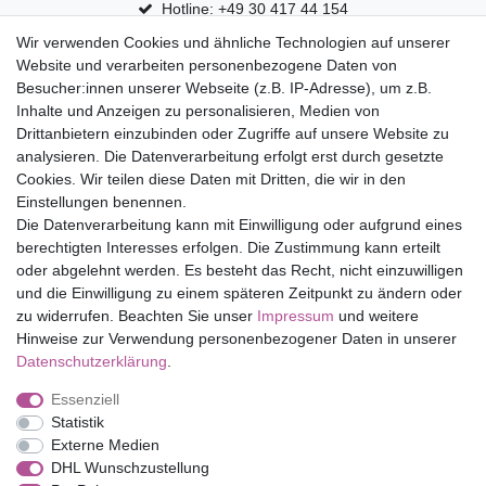
Hotline: +49 30 417 44 154
Wir verwenden Cookies und ähnliche Technologien auf unserer
30 Tage Rückgaberecht
Website und verarbeiten personenbezogene Daten von
Versandfrei ab 75 € in Deutschland
Besucher:innen unserer Webseite (z.B. IP-Adresse), um z.B.
Inhalte und Anzeigen zu personalisieren, Medien von
Drittanbietern einzubinden oder Zugriffe auf unsere Website zu
Top Marken
analysieren. Die Datenverarbeitung erfolgt erst durch gesetzte
Cookies. Wir teilen diese Daten mit Dritten, die wir in den
Eduplay
Einstellungen benennen.
Folia Bringmann
Die Datenverarbeitung kann mit Einwilligung oder aufgrund eines
Shop
berechtigten Interesses erfolgen. Die Zustimmung kann erteilt
oder abgelehnt werden. Es besteht das Recht, nicht einzuwilligen
Mein Konto
und die Einwilligung zu einem späteren Zeitpunkt zu ändern oder
Service
zu widerrufen. Beachten Sie unser
Impressum
und weitere
Versandkosten
Hinweise zur Verwendung personenbezogener Daten in unserer
Daten­schutz­erklärung
.
Essenziell
Impressum
Daten­schutz­erklärung
AGB
Statistik
Externe Medien
DHL Wunschzustellung
Barrierefreiheitserklärung
Widerrufs­recht