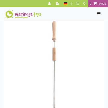
€
0
0,00 €
☰