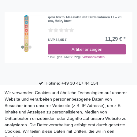
goki 60735 Messlatte mit Bilderrahmen I L= 78
cm, Holz, bunt
11,29 € *
UVP 14,95 €
Artikel anzeigen
*
inkl. ges. MwSt.
zzgl.
Versandkosten
Hotline: +49 30 417 44 154
Wir verwenden Cookies und ähnliche Technologien auf unserer
30 Tage Rückgaberecht
Website und verarbeiten personenbezogene Daten von
Versandfrei ab 75 € in Deutschland
Besucher:innen unserer Webseite (z.B. IP-Adresse), um z.B.
Inhalte und Anzeigen zu personalisieren, Medien von
Drittanbietern einzubinden oder Zugriffe auf unsere Website zu
Top Marken
analysieren. Die Datenverarbeitung erfolgt erst durch gesetzte
Cookies. Wir teilen diese Daten mit Dritten, die wir in den
Eduplay