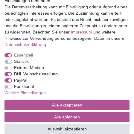
Einstellungen benennen.
Folia Bringmann
Die Datenverarbeitung kann mit Einwilligung oder aufgrund eines
Shop
berechtigten Interesses erfolgen. Die Zustimmung kann erteilt
oder abgelehnt werden. Es besteht das Recht, nicht einzuwilligen
Mein Konto
und die Einwilligung zu einem späteren Zeitpunkt zu ändern oder
Service
zu widerrufen. Beachten Sie unser
Impressum
und weitere
Versandkosten
Hinweise zur Verwendung personenbezogener Daten in unserer
Daten­schutz­erklärung
.
Essenziell
Impressum
Daten­schutz­erklärung
AGB
Statistik
Externe Medien
DHL Wunschzustellung
Barrierefreiheitserklärung
Widerrufs­recht
PayPal
Funktional
Weitere Einstellungen
Kontakt
Vertrag widerrufen
Alle akzeptieren
Alle ablehnen
© Copyright 2026 | Alle Rechte vorbehalten.
Auswahl akzeptieren