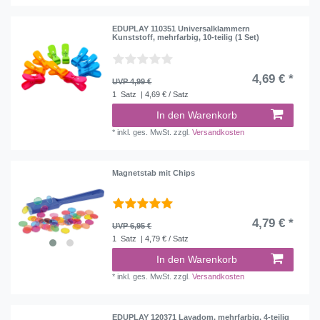
EDUPLAY 110351 Universalklammern
Kunststoff, mehrfarbig, 10-teilig (1 Set)
4,69 € *
UVP 4,99 €
1
Satz
| 4,69 € / Satz
In den Warenkorb
*
inkl. ges. MwSt.
zzgl.
Versandkosten
Magnetstab mit Chips
4,79 € *
UVP 6,95 €
1
Satz
| 4,79 € / Satz
In den Warenkorb
*
inkl. ges. MwSt.
zzgl.
Versandkosten
EDUPLAY 120371 Lavadom, mehrfarbig, 4-teilig