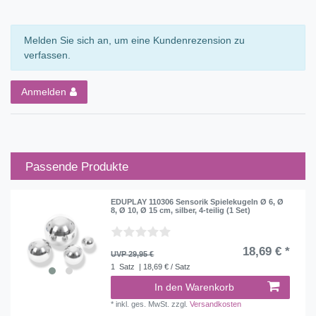
Melden Sie sich an, um eine Kundenrezension zu
verfassen.
Anmelden
Passende Produkte
EDUPLAY 110306 Sensorik Spielekugeln Ø 6, Ø
8, Ø 10, Ø 15 cm, silber, 4-teilig (1 Set)
18,69 € *
UVP 29,95 €
1
Satz
| 18,69 € / Satz
In den Warenkorb
*
inkl. ges. MwSt.
zzgl.
Versandkosten