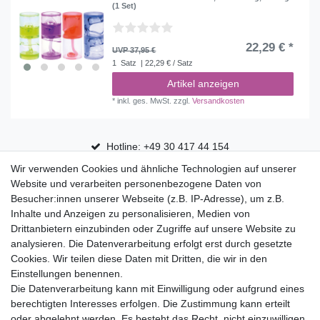
(1 Set)
22,29 € *
UVP 37,95 €
1
Satz
| 22,29 € / Satz
Artikel anzeigen
*
inkl. ges. MwSt.
zzgl.
Versandkosten
Hotline: +49 30 417 44 154
Wir verwenden Cookies und ähnliche Technologien auf unserer
30 Tage Rückgaberecht
Website und verarbeiten personenbezogene Daten von
Versandfrei ab 75 € in Deutschland
Besucher:innen unserer Webseite (z.B. IP-Adresse), um z.B.
Inhalte und Anzeigen zu personalisieren, Medien von
Drittanbietern einzubinden oder Zugriffe auf unsere Website zu
Top Marken
analysieren. Die Datenverarbeitung erfolgt erst durch gesetzte
Cookies. Wir teilen diese Daten mit Dritten, die wir in den
Eduplay
Einstellungen benennen.
Folia Bringmann
Die Datenverarbeitung kann mit Einwilligung oder aufgrund eines
Shop
berechtigten Interesses erfolgen. Die Zustimmung kann erteilt
oder abgelehnt werden. Es besteht das Recht, nicht einzuwilligen
Mein Konto