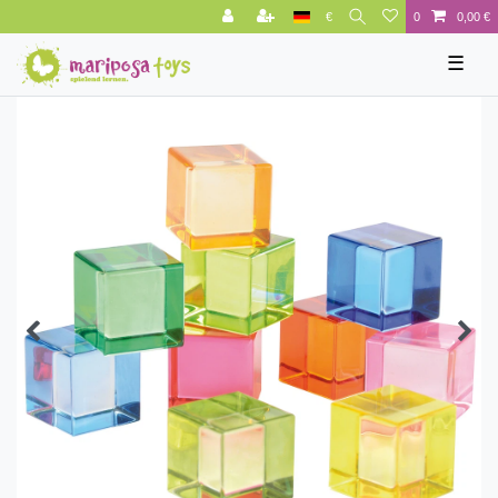
€
0
0,00 €
☰