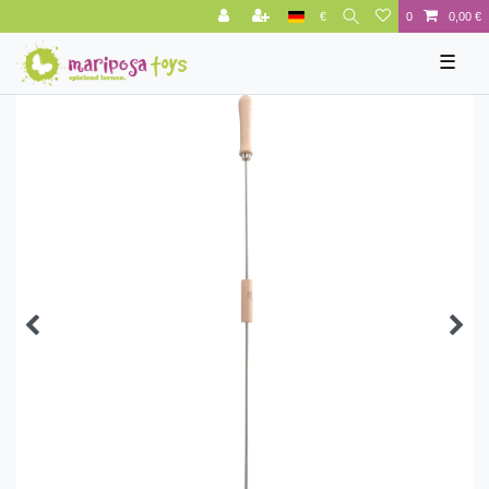
€
0
0,00 €
☰