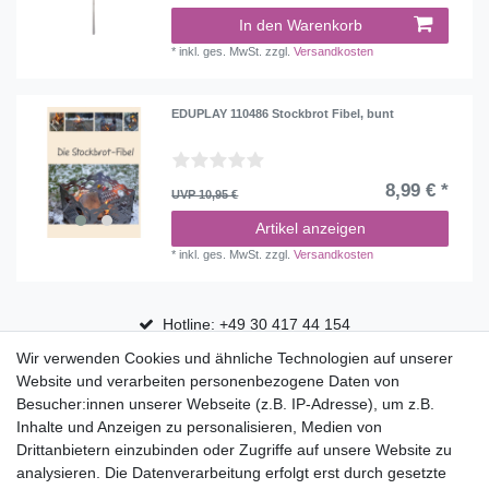
In den Warenkorb
*
inkl. ges. MwSt.
zzgl.
Versandkosten
EDUPLAY 110486 Stockbrot Fibel, bunt
8,99 € *
UVP 10,95 €
Artikel anzeigen
*
inkl. ges. MwSt.
zzgl.
Versandkosten
Hotline: +49 30 417 44 154
Wir verwenden Cookies und ähnliche Technologien auf unserer
30 Tage Rückgaberecht
Website und verarbeiten personenbezogene Daten von
Versandfrei ab 75 € in Deutschland
Besucher:innen unserer Webseite (z.B. IP-Adresse), um z.B.
Inhalte und Anzeigen zu personalisieren, Medien von
Drittanbietern einzubinden oder Zugriffe auf unsere Website zu
Top Marken
analysieren. Die Datenverarbeitung erfolgt erst durch gesetzte