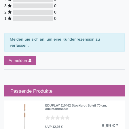
3
0
2
0
1
0
Melden Sie sich an, um eine Kundenrezension zu
verfassen.
Anmelden
Passende Produkte
EDUPLAY 110462 Stockbrot Spieß 70 cm,
edelstahl/natur
8,99 € *
UVP 12,95 €