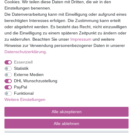
Cookies. Wir teilen diese Daten mit Dritten, die wir in den
Eduplay
Einstellungen benennen.
Folia Bringmann
Die Datenverarbeitung kann mit Einwilligung oder aufgrund eines
Shop
berechtigten Interesses erfolgen. Die Zustimmung kann erteilt
oder abgelehnt werden. Es besteht das Recht, nicht einzuwilligen
Mein Konto
und die Einwilligung zu einem späteren Zeitpunkt zu ändern oder
Service
zu widerrufen. Beachten Sie unser
Impressum
und weitere
Versandkosten
Hinweise zur Verwendung personenbezogener Daten in unserer
Daten­schutz­erklärung
.
Essenziell
Impressum
Daten­schutz­erklärung
AGB
Statistik
Externe Medien
DHL Wunschzustellung
Barrierefreiheitserklärung
Widerrufs­recht
PayPal
Funktional
Weitere Einstellungen
Kontakt
Vertrag widerrufen
Alle akzeptieren
Alle ablehnen
© Copyright 2026 | Alle Rechte vorbehalten.