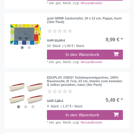
*
inkl. ges. MwSt.
zzgl.
Versandkosten
goki 58998 Zaubertafel, 19 x 13 cm, Pappe, bunt
(10er Pack)
9,99 € *
UVP 10,00 €
10
Stück
| 1,00 € / Stück
In den Warenkorb
*
inkl. ges. MwSt.
zzgl.
Versandkosten
EDUPLAY 230037 Schlampermäppchen, 100%
Baumwolle, Ø 7cm, 23 cm, blanko zum bemalen
& selbst gestalten, natur (4er Pack)
5,49 € *
UVP 7,95 €
4
Stück
| 1,37 € / Stück
In den Warenkorb
*
inkl. ges. MwSt.
zzgl.
Versandkosten