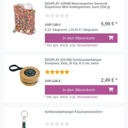
EDUPLAY 120598 Wassserperlen Sensorik
Kügelchen Mini-Gelkügelchen, bunt (230 g)
5,99 € *
UVP 7,95 €
0.23
Kilogramm
| 26,04 € / Kilogramm
In den Warenkorb
*
inkl. ges. MwSt.
zzgl.
Versandkosten
EDUPLAY 210-066 Schlüsselanhänger
Kompass, Holz, Ø 4,5, H 2 cm, natur
2,49 € *
UVP 2,95 €
In den Warenkorb
*
inkl. ges. MwSt.
zzgl.
Versandkosten
Schlüsselanhänger Faszinationsröhre