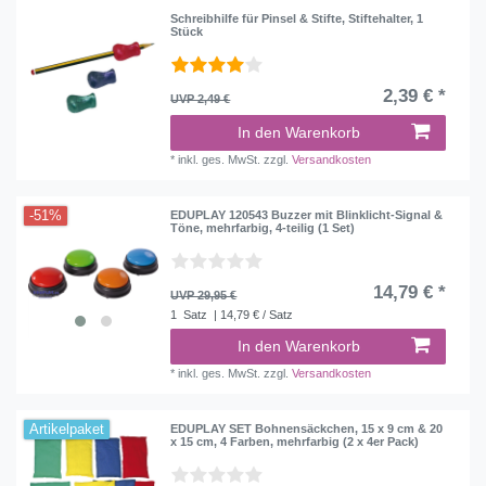
Schreibhilfe für Pinsel & Stifte, Stiftehalter, 1
Stück
2,39 € *
UVP 2,49 €
In den Warenkorb
*
inkl. ges. MwSt.
zzgl.
Versandkosten
-51%
EDUPLAY 120543 Buzzer mit Blinklicht-Signal &
Töne, mehrfarbig, 4-teilig (1 Set)
14,79 € *
UVP 29,95 €
1
Satz
| 14,79 € / Satz
In den Warenkorb
*
inkl. ges. MwSt.
zzgl.
Versandkosten
Artikelpaket
EDUPLAY SET Bohnensäckchen, 15 x 9 cm & 20
x 15 cm, 4 Farben, mehrfarbig (2 x 4er Pack)