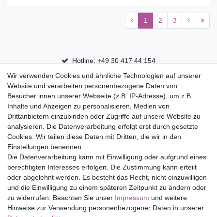
1
2
3
Hotline: +49 30 417 44 154
Wir verwenden Cookies und ähnliche Technologien auf unserer
30 Tage Rückgaberecht
Website und verarbeiten personenbezogene Daten von
Versandfrei ab 75 € in Deutschland
Besucher:innen unserer Webseite (z.B. IP-Adresse), um z.B.
Inhalte und Anzeigen zu personalisieren, Medien von
Drittanbietern einzubinden oder Zugriffe auf unsere Website zu
Top Marken
analysieren. Die Datenverarbeitung erfolgt erst durch gesetzte
Cookies. Wir teilen diese Daten mit Dritten, die wir in den
Eduplay
Einstellungen benennen.
Folia Bringmann
Die Datenverarbeitung kann mit Einwilligung oder aufgrund eines
Shop
berechtigten Interesses erfolgen. Die Zustimmung kann erteilt
oder abgelehnt werden. Es besteht das Recht, nicht einzuwilligen
Mein Konto
und die Einwilligung zu einem späteren Zeitpunkt zu ändern oder
Service
zu widerrufen. Beachten Sie unser
Impressum
und weitere
Versandkosten
Hinweise zur Verwendung personenbezogener Daten in unserer