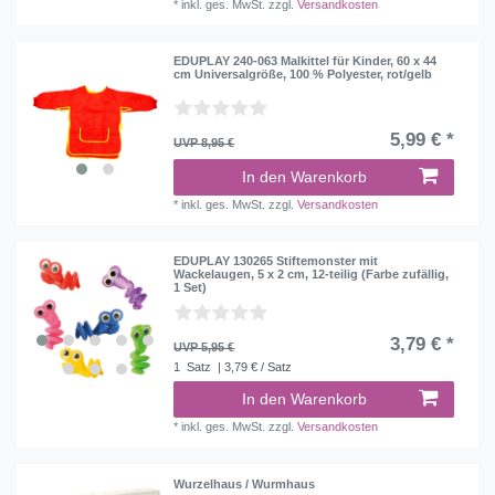
*
inkl. ges. MwSt.
zzgl.
Versandkosten
EDUPLAY 240-063 Malkittel für Kinder, 60 x 44
cm Universalgröße, 100 % Polyester, rot/gelb
5,99 € *
UVP 8,95 €
In den Warenkorb
*
inkl. ges. MwSt.
zzgl.
Versandkosten
EDUPLAY 130265 Stiftemonster mit
Wackelaugen, 5 x 2 cm, 12-teilig (Farbe zufällig,
1 Set)
3,79 € *
UVP 5,95 €
1
Satz
| 3,79 € / Satz
In den Warenkorb
*
inkl. ges. MwSt.
zzgl.
Versandkosten
Wurzelhaus / Wurmhaus