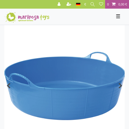
€
0
0,00 €
☰