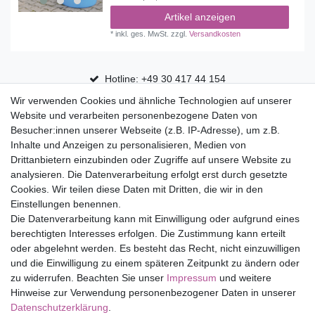
Artikel anzeigen
*
inkl. ges. MwSt.
zzgl.
Versandkosten
Hotline: +49 30 417 44 154
Wir verwenden Cookies und ähnliche Technologien auf unserer
30 Tage Rückgaberecht
Website und verarbeiten personenbezogene Daten von
Versandfrei ab 75 € in Deutschland
Besucher:innen unserer Webseite (z.B. IP-Adresse), um z.B.
Inhalte und Anzeigen zu personalisieren, Medien von
Drittanbietern einzubinden oder Zugriffe auf unsere Website zu
Top Marken
analysieren. Die Datenverarbeitung erfolgt erst durch gesetzte
Cookies. Wir teilen diese Daten mit Dritten, die wir in den
Eduplay
Einstellungen benennen.
Folia Bringmann
Die Datenverarbeitung kann mit Einwilligung oder aufgrund eines
Shop
berechtigten Interesses erfolgen. Die Zustimmung kann erteilt
oder abgelehnt werden. Es besteht das Recht, nicht einzuwilligen
Mein Konto
und die Einwilligung zu einem späteren Zeitpunkt zu ändern oder
Service
zu widerrufen. Beachten Sie unser
Impressum
und weitere
Versandkosten
Hinweise zur Verwendung personenbezogener Daten in unserer
Daten­schutz­erklärung
.