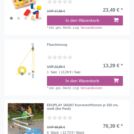
23,49 € *
UVP 27,95 €
In den Warenkorb
*
inkl. ges. MwSt.
zzgl.
Versandkosten
Flaschenzug
13,29 € *
UVP 22,95 €
1
Satz
| 13,29 € / Satz
In den Warenkorb
*
inkl. ges. MwSt.
zzgl.
Versandkosten
EDUPLAY 160267 Kunststoffrinnen je 150 cm,
weiß (6er Pack)
76,39 € *
UVP 99,95 €
6
Stück
| 12,73 € / Stück