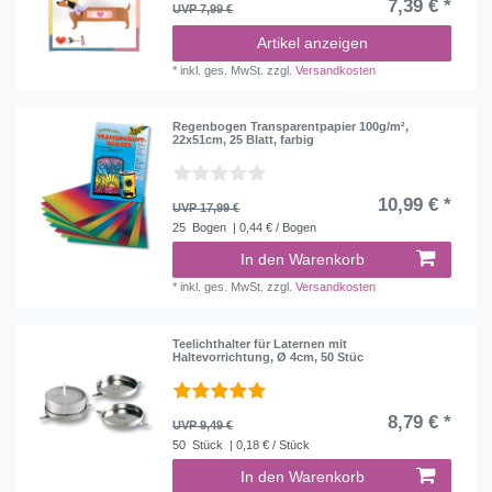
7,39 € *
UVP 7,99 €
Artikel anzeigen
*
inkl. ges. MwSt.
zzgl.
Versandkosten
Regenbogen Transparentpapier 100g/m²,
22x51cm, 25 Blatt, farbig
10,99 € *
UVP 17,99 €
25
Bogen
| 0,44 € / Bogen
In den Warenkorb
*
inkl. ges. MwSt.
zzgl.
Versandkosten
Teelichthalter für Laternen mit
Haltevorrichtung, Ø 4cm, 50 Stüc
8,79 € *
UVP 9,49 €
50
Stück
| 0,18 € / Stück
In den Warenkorb