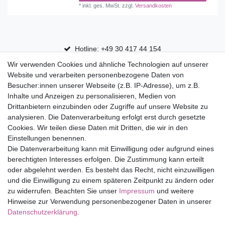
*
inkl. ges. MwSt.
zzgl.
Versandkosten
Hotline: +49 30 417 44 154
Wir verwenden Cookies und ähnliche Technologien auf unserer
30 Tage Rückgaberecht
Website und verarbeiten personenbezogene Daten von
Versandfrei ab 75 € in Deutschland
Besucher:innen unserer Webseite (z.B. IP-Adresse), um z.B.
Inhalte und Anzeigen zu personalisieren, Medien von
Drittanbietern einzubinden oder Zugriffe auf unsere Website zu
Top Marken
analysieren. Die Datenverarbeitung erfolgt erst durch gesetzte
Cookies. Wir teilen diese Daten mit Dritten, die wir in den
Eduplay
Einstellungen benennen.
Folia Bringmann
Die Datenverarbeitung kann mit Einwilligung oder aufgrund eines
Shop
berechtigten Interesses erfolgen. Die Zustimmung kann erteilt
oder abgelehnt werden. Es besteht das Recht, nicht einzuwilligen
Mein Konto
und die Einwilligung zu einem späteren Zeitpunkt zu ändern oder
Service
zu widerrufen. Beachten Sie unser
Impressum
und weitere
Versandkosten
Hinweise zur Verwendung personenbezogener Daten in unserer
Daten­schutz­erklärung
.