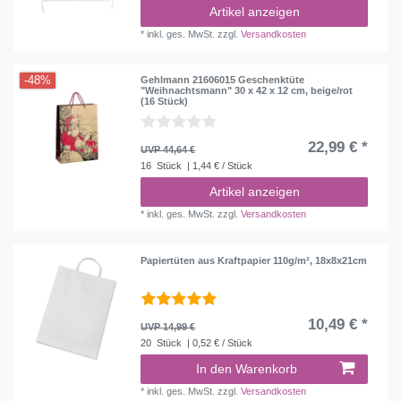
Artikel anzeigen
*
inkl. ges. MwSt.
zzgl.
Versandkosten
-48%
Gehlmann 21606015 Geschenktüte
"Weihnachtsmann" 30 x 42 x 12 cm, beige/rot
(16 Stück)
22,99 € *
UVP 44,64 €
16
Stück
| 1,44 € / Stück
Artikel anzeigen
*
inkl. ges. MwSt.
zzgl.
Versandkosten
Papiertüten aus Kraftpapier 110g/m², 18x8x21cm
10,49 € *
UVP 14,99 €
20
Stück
| 0,52 € / Stück
In den Warenkorb
*
inkl. ges. MwSt.
zzgl.
Versandkosten