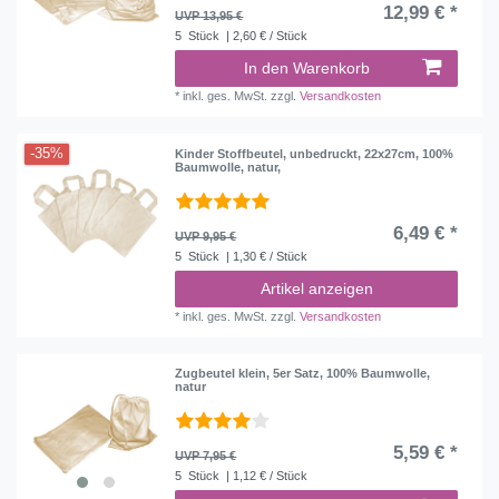
12,99 € *
UVP 13,95 €
5
Stück
| 2,60 € / Stück
In den Warenkorb
*
inkl. ges. MwSt.
zzgl.
Versandkosten
-35%
Kinder Stoffbeutel, unbedruckt, 22x27cm, 100%
Baumwolle, natur,
6,49 € *
UVP 9,95 €
5
Stück
| 1,30 € / Stück
Artikel anzeigen
*
inkl. ges. MwSt.
zzgl.
Versandkosten
Zugbeutel klein, 5er Satz, 100% Baumwolle,
natur
5,59 € *
UVP 7,95 €
5
Stück
| 1,12 € / Stück