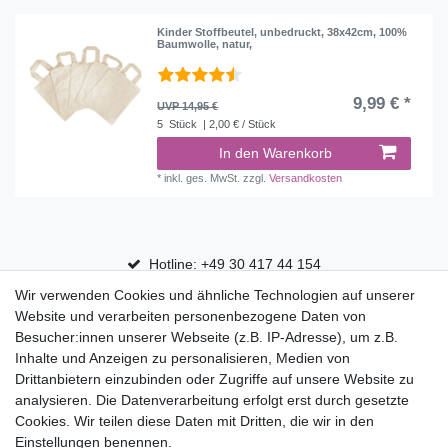
Kinder Stoffbeutel, unbedruckt, 38x42cm, 100%
Baumwolle, natur,
9,99 € *
UVP 14,95 €
5
Stück
| 2,00 € / Stück
In den Warenkorb
*
inkl. ges. MwSt.
zzgl.
Versandkosten
Hotline: +49 30 417 44 154
Wir verwenden Cookies und ähnliche Technologien auf unserer
30 Tage Rückgaberecht
Website und verarbeiten personenbezogene Daten von
Versandfrei ab 75 € in Deutschland
Besucher:innen unserer Webseite (z.B. IP-Adresse), um z.B.
Inhalte und Anzeigen zu personalisieren, Medien von
Drittanbietern einzubinden oder Zugriffe auf unsere Website zu
Top Marken
analysieren. Die Datenverarbeitung erfolgt erst durch gesetzte
Cookies. Wir teilen diese Daten mit Dritten, die wir in den
Eduplay
Einstellungen benennen.
Folia Bringmann