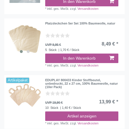
In den Warenkorb
*
inkl. ges. MwSt.
zzgl.
Versandkosten
Platzdeckchen 5er Set 100% Baumwolle, natur
8,49 € *
UVP 9,95 €
5
Stück
| 1,70 € / Stück
In den Warenkorb
*
inkl. ges. MwSt.
zzgl.
Versandkosten
Artikelpaket
EDUPLAY 800433 Kinder Stoffbeutel,
unbedruckt, 22 x 27 cm, 100% Baumwolle, natur
(10er Pack)
13,99 € *
UVP 19,90 €
10
Stück
| 1,40 € / Stück
Artikel anzeigen
*
inkl. ges. MwSt.
zzgl.
Versandkosten