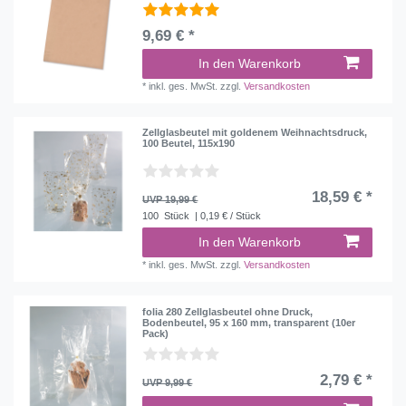
9,69 € *
In den Warenkorb
*
inkl. ges. MwSt.
zzgl.
Versandkosten
Zellglasbeutel mit goldenem Weihnachtsdruck,
100 Beutel, 115x190
18,59 € *
UVP 19,99 €
100
Stück
| 0,19 € / Stück
In den Warenkorb
*
inkl. ges. MwSt.
zzgl.
Versandkosten
folia 280 Zellglasbeutel ohne Druck,
Bodenbeutel, 95 x 160 mm, transparent (10er
Pack)
2,79 € *
UVP 9,99 €