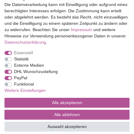
Die Datenverarbeitung kann mit Einwilligung oder aufgrund eines
Shop
berechtigten Interesses erfolgen. Die Zustimmung kann erteilt
oder abgelehnt werden. Es besteht das Recht, nicht einzuwilligen
Mein Konto
und die Einwilligung zu einem späteren Zeitpunkt zu ändern oder
Service
zu widerrufen. Beachten Sie unser
Impressum
und weitere
Versandkosten
Hinweise zur Verwendung personenbezogener Daten in unserer
Daten­schutz­erklärung
.
Essenziell
Impressum
Daten­schutz­erklärung
AGB
Statistik
Externe Medien
DHL Wunschzustellung
Barrierefreiheitserklärung
Widerrufs­recht
PayPal
Funktional
Weitere Einstellungen
Kontakt
Vertrag widerrufen
Alle akzeptieren
Alle ablehnen
© Copyright 2026 | Alle Rechte vorbehalten.
Auswahl akzeptieren