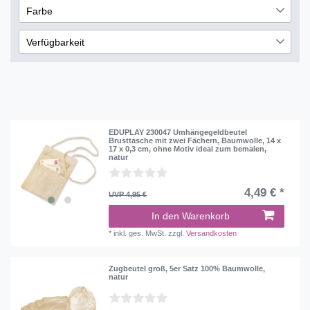
7
Farbe
Folia Bastelmaterial
6
€
―
€
4
Weiß
3
Verfügbarkeit
Übernehmen
sofort lieferbar
5
lieferbar
6
nicht lieferbar
8
EDUPLAY 230047 Umhängegeldbeutel
Brusttasche mit zwei Fächern, Baumwolle, 14 x
17 x 0,3 cm, ohne Motiv ideal zum bemalen,
natur
4,49 € *
UVP 4,95 €
In den Warenkorb
*
inkl. ges. MwSt.
zzgl.
Versandkosten
Zugbeutel groß, 5er Satz 100% Baumwolle,
natur