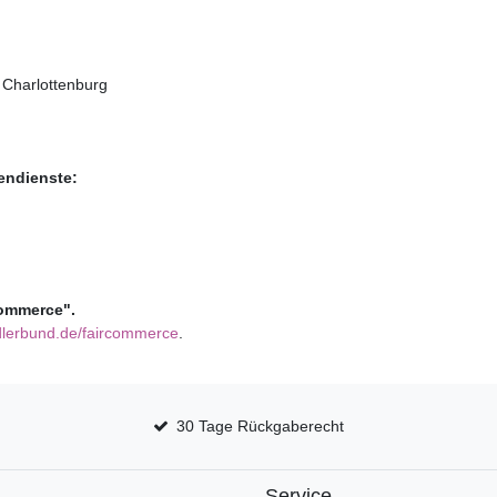
 Charlottenburg
endienste:
rCommerce".
lerbund.de/faircommerce
.
30 Tage Rückgaberecht
Service