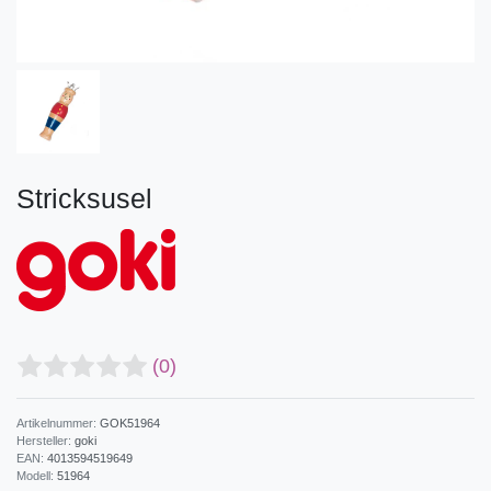
Stricksusel
(0)
Artikelnummer:
GOK51964
Hersteller:
goki
EAN:
4013594519649
Modell:
51964