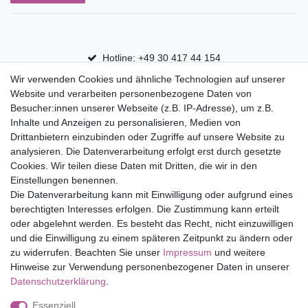
Hotline: +49 30 417 44 154
Wir verwenden Cookies und ähnliche Technologien auf unserer
30 Tage Rückgaberecht
Website und verarbeiten personenbezogene Daten von
Versandfrei ab 75 € in Deutschland
Besucher:innen unserer Webseite (z.B. IP-Adresse), um z.B.
Inhalte und Anzeigen zu personalisieren, Medien von
Drittanbietern einzubinden oder Zugriffe auf unsere Website zu
Top Marken
analysieren. Die Datenverarbeitung erfolgt erst durch gesetzte
Cookies. Wir teilen diese Daten mit Dritten, die wir in den
Eduplay
Einstellungen benennen.
Folia Bringmann
Die Datenverarbeitung kann mit Einwilligung oder aufgrund eines
Shop
berechtigten Interesses erfolgen. Die Zustimmung kann erteilt
oder abgelehnt werden. Es besteht das Recht, nicht einzuwilligen
Mein Konto
und die Einwilligung zu einem späteren Zeitpunkt zu ändern oder
Service
zu widerrufen. Beachten Sie unser
Impressum
und weitere
Versandkosten
Hinweise zur Verwendung personenbezogener Daten in unserer
Daten­schutz­erklärung
.
Essenziell