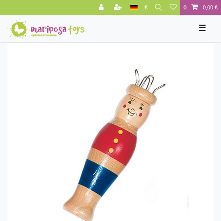
€
0
0,00 €
☰