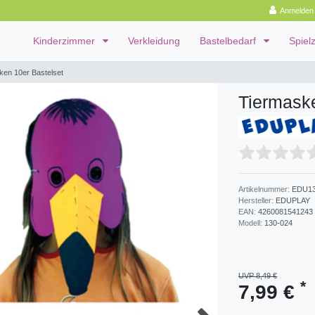
Anmelden
Kinderzimmer
Verkleidung
Bastelbedarf
Spiel
ken 10er Bastelset
Tiermaske
Artikelnummer:
EDU13
Hersteller:
EDUPLAY
EAN:
4260081541243
Modell:
130-024
UVP 8,49 €
*
7,99 €