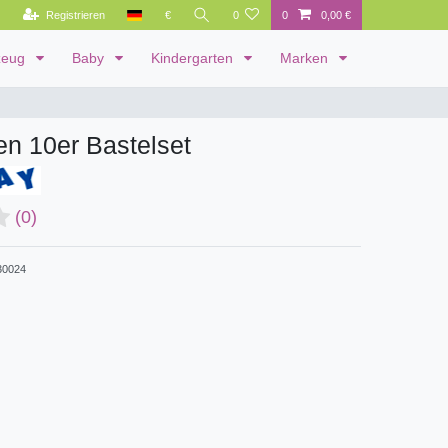
Registrieren
€
0
0
0,00 €
zeug
Baby
Kindergarten
Marken
n 10er Bastelset
(0)
0024