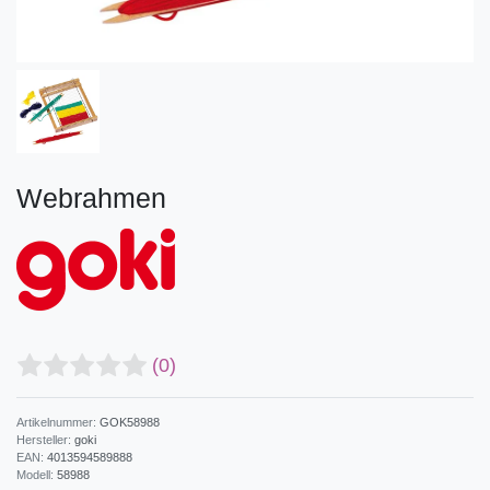
Webrahmen
(0)
Artikelnummer:
GOK58988
Hersteller:
goki
EAN:
4013594589888
Modell:
58988