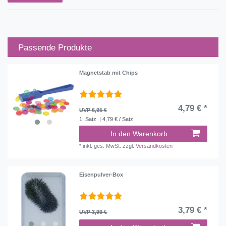
Passende Produkte
Magnetstab mit Chips
4,79 € *
UVP 6,95 €
1
Satz
| 4,79 € / Satz
In den Warenkorb
*
inkl. ges. MwSt.
zzgl.
Versandkosten
Eisenpulver-Box
3,79 € *
UVP 3,99 €