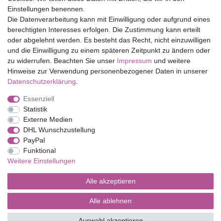
Einstellungen benennen.
Folia Bringmann
Die Datenverarbeitung kann mit Einwilligung oder aufgrund eines
Shop
berechtigten Interesses erfolgen. Die Zustimmung kann erteilt
oder abgelehnt werden. Es besteht das Recht, nicht einzuwilligen
Mein Konto
und die Einwilligung zu einem späteren Zeitpunkt zu ändern oder
Service
zu widerrufen. Beachten Sie unser
Impressum
und weitere
Versandkosten
Hinweise zur Verwendung personenbezogener Daten in unserer
Daten­schutz­erklärung
.
Essenziell
Impressum
Daten­schutz­erklärung
AGB
Statistik
Externe Medien
DHL Wunschzustellung
Barrierefreiheitserklärung
Widerrufs­recht
PayPal
Funktional
Weitere Einstellungen
Kontakt
Vertrag widerrufen
Alle akzeptieren
Alle ablehnen
© Copyright 2026 | Alle Rechte vorbehalten.
Auswahl akzeptieren