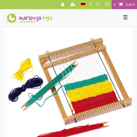
€
0
0,00 €
☰