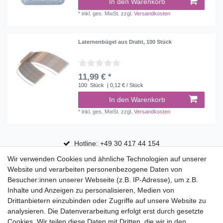
In den Warenkorb
*
inkl. ges. MwSt.
zzgl.
Versandkosten
Laternenbügel aus Draht, 100 Stück
11,99 € *
100
Stück
| 0,12 € / Stück
In den Warenkorb
*
inkl. ges. MwSt.
zzgl.
Versandkosten
Hotline: +49 30 417 44 154
Wir verwenden Cookies und ähnliche Technologien auf unserer
30 Tage Rückgaberecht
Website und verarbeiten personenbezogene Daten von
Versandfrei ab 75 € in Deutschland
Besucher:innen unserer Webseite (z.B. IP-Adresse), um z.B.
Inhalte und Anzeigen zu personalisieren, Medien von
Drittanbietern einzubinden oder Zugriffe auf unsere Website zu
Top Marken
analysieren. Die Datenverarbeitung erfolgt erst durch gesetzte
Cookies. Wir teilen diese Daten mit Dritten, die wir in den
Eduplay