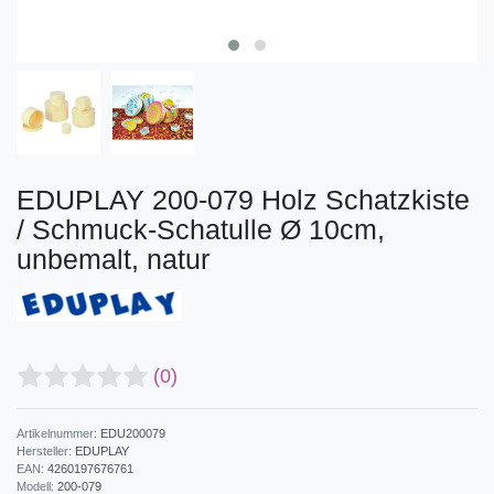
EDUPLAY 200-079 Holz Schatzkiste
/ Schmuck-Schatulle Ø 10cm,
unbemalt, natur
(0)
Artikelnummer:
EDU200079
Hersteller:
EDUPLAY
EAN:
4260197676761
Modell:
200-079