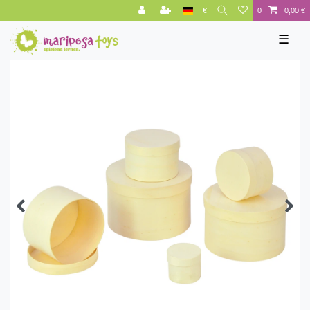
€
0
0,00 €
☰