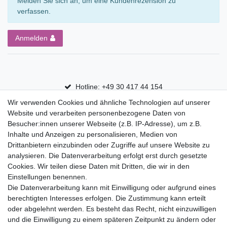
Melden Sie sich an, um eine Kundenrezension zu
verfassen.
Anmelden
Hotline: +49 30 417 44 154
Wir verwenden Cookies und ähnliche Technologien auf unserer
30 Tage Rückgaberecht
Website und verarbeiten personenbezogene Daten von
Versandfrei ab 75 € in Deutschland
Besucher:innen unserer Webseite (z.B. IP-Adresse), um z.B.
Inhalte und Anzeigen zu personalisieren, Medien von
Drittanbietern einzubinden oder Zugriffe auf unsere Website zu
Top Marken
analysieren. Die Datenverarbeitung erfolgt erst durch gesetzte
Cookies. Wir teilen diese Daten mit Dritten, die wir in den
Eduplay
Einstellungen benennen.
Folia Bringmann
Die Datenverarbeitung kann mit Einwilligung oder aufgrund eines
Shop
berechtigten Interesses erfolgen. Die Zustimmung kann erteilt
oder abgelehnt werden. Es besteht das Recht, nicht einzuwilligen
Mein Konto
und die Einwilligung zu einem späteren Zeitpunkt zu ändern oder
Service