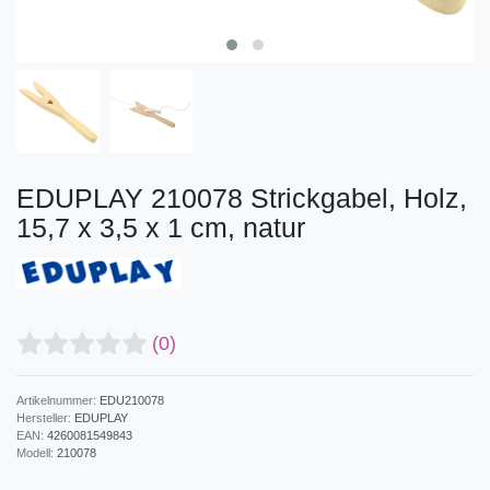
EDUPLAY 210078 Strickgabel, Holz,
15,7 x 3,5 x 1 cm, natur
(0)
Artikelnummer:
EDU210078
Hersteller:
EDUPLAY
EAN:
4260081549843
Modell:
210078