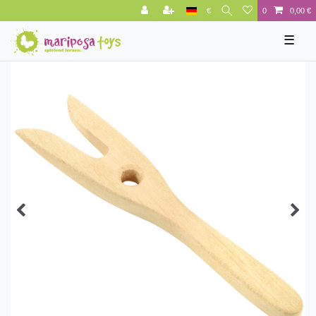
€
0
0,00 €
☰