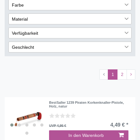
9
Farbe
€
―
€
5
Schwarz
4
Material
Übernehmen
Holz
17
Verfügbarkeit
sofort lieferbar
27
Geschlecht
nicht lieferbar
4
Männlich
5
Weiblich
1
1
2
BestSaller 1239 Piraten Korkenknaller-Pistole,
Holz, natur
4,49 € *
UVP 4,95 €
In den Warenkorb