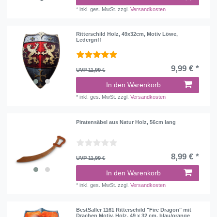
*
inkl. ges. MwSt.
zzgl.
Versandkosten
Ritterschild Holz, 49x32cm, Motiv Löwe,
Ledergriff
9,99 € *
UVP 11,99 €
In den Warenkorb
*
inkl. ges. MwSt.
zzgl.
Versandkosten
Piratensäbel aus Natur Holz, 56cm lang
8,99 € *
UVP 11,99 €
In den Warenkorb
*
inkl. ges. MwSt.
zzgl.
Versandkosten
BestSaller 1161 Ritterschild "Fire Dragon" mit
Drachen Motiv, Holz, 49 x 32 cm, blau/orange