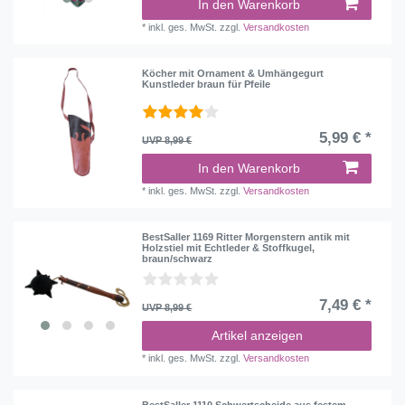
In den Warenkorb
*
inkl. ges. MwSt.
zzgl.
Versandkosten
Köcher mit Ornament & Umhängegurt
Kunstleder braun für Pfeile
5,99 € *
UVP 8,99 €
In den Warenkorb
*
inkl. ges. MwSt.
zzgl.
Versandkosten
BestSaller 1169 Ritter Morgenstern antik mit
Holzstiel mit Echtleder & Stoffkugel,
braun/schwarz
7,49 € *
UVP 8,99 €
Artikel anzeigen
*
inkl. ges. MwSt.
zzgl.
Versandkosten
BestSaller 1110 Schwertscheide aus festem