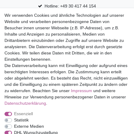
Hotline: +49 30 417 44 154
Wir verwenden Cookies und ähnliche Technologien auf unserer
30 Tage Rückgaberecht
Website und verarbeiten personenbezogene Daten von
Versandfrei ab 75 € in Deutschland
Besucher:innen unserer Webseite (z.B. IP-Adresse), um z.B.
Inhalte und Anzeigen zu personalisieren, Medien von
Drittanbietern einzubinden oder Zugriffe auf unsere Website zu
Top Marken
analysieren. Die Datenverarbeitung erfolgt erst durch gesetzte
Cookies. Wir teilen diese Daten mit Dritten, die wir in den
Eduplay
Einstellungen benennen.
Folia Bringmann
Die Datenverarbeitung kann mit Einwilligung oder aufgrund eines
Shop
berechtigten Interesses erfolgen. Die Zustimmung kann erteilt
oder abgelehnt werden. Es besteht das Recht, nicht einzuwilligen
Mein Konto
und die Einwilligung zu einem späteren Zeitpunkt zu ändern oder
Service
zu widerrufen. Beachten Sie unser
Impressum
und weitere
Versandkosten
Hinweise zur Verwendung personenbezogener Daten in unserer
Daten­schutz­erklärung
.
Essenziell
Impressum
Daten­schutz­erklärung
AGB
Statistik
Externe Medien
DHL Wunschzustellung