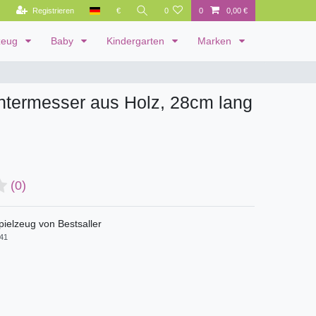
Registrieren
€
0
0
0,00 €
zeug
Baby
Kindergarten
Marken
ntermesser aus Holz, 28cm lang
(0)
pielzeug von Bestsaller
41