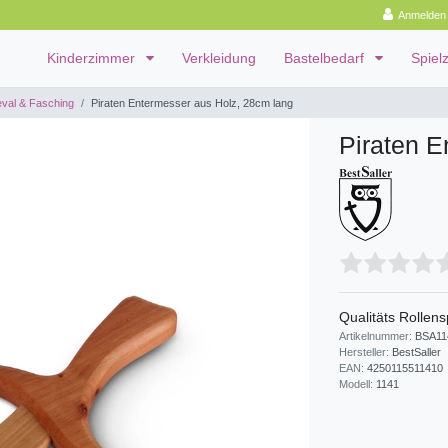
Anmelden
Kinderzimmer
Verkleidung
Bastelbedarf
Spiel
val & Fasching
Piraten Entermesser aus Holz, 28cm lang
Piraten E
Qualitäts Rollens
Artikelnummer:
BSA11
Hersteller:
BestSaller
EAN:
4250115511410
Modell:
1141