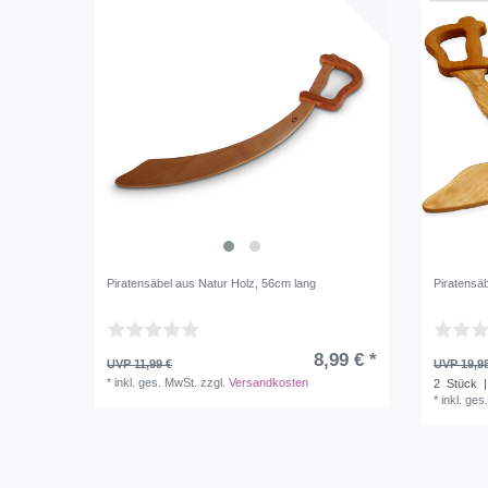
Piratensäbel aus Natur Holz, 56cm lang
Piratensä
8,99 € *
UVP 11,99 €
UVP 19,9
*
inkl. ges. MwSt.
zzgl.
Versandkosten
2
Stück
|
*
inkl. ges