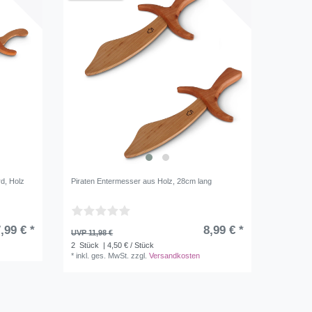
rd, Holz
Piraten Entermesser aus Holz, 28cm lang
,99 € *
8,99 € *
UVP 11,98 €
2
Stück
| 4,50 € / Stück
*
inkl. ges. MwSt.
zzgl.
Versandkosten