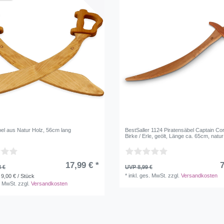
bel aus Natur Holz, 56cm lang
BestSaller 1124 Piratensäbel Captain Co
Birke / Erle, geölt, Länge ca. 65cm, natur
17,99 € *
7
8 €
UVP 8,99 €
*
inkl. ges. MwSt.
zzgl.
Versandkosten
 9,00 € / Stück
. MwSt.
zzgl.
Versandkosten