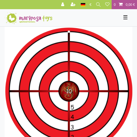
€
0
0,00 €
☰