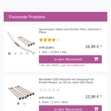
Passende Produkte
Sportbogen 118cm aus Eschen Holz, inklusive 3
Pfeile
16,99 € *
UVP 22,99 €
1
Satz
| 16,99 € / Satz
In den Warenkorb
*
inkl. ges. MwSt.
zzgl.
Versandkosten
BestSaller 1202 Holzpfeil mit Saugnapf für
Kinder-Bogen, ca. 50 cm, natur (6er Pack)
12,99 € *
UVP 14,95 €
6
Stück
| 2,16 € / Stück
In den Warenkorb