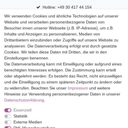
Hotline: +49 30 417 44 154
Wir verwenden Cookies und ähnliche Technologien auf unserer
30 Tage Rückgaberecht
Website und verarbeiten personenbezogene Daten von
Versandfrei ab 75 € in Deutschland
Besucher:innen unserer Webseite (z.B. IP-Adresse), um z.B.
Inhalte und Anzeigen zu personalisieren, Medien von
Drittanbietern einzubinden oder Zugriffe auf unsere Website zu
Top Marken
analysieren. Die Datenverarbeitung erfolgt erst durch gesetzte
Cookies. Wir teilen diese Daten mit Dritten, die wir in den
Eduplay
Einstellungen benennen.
Folia Bringmann
Die Datenverarbeitung kann mit Einwilligung oder aufgrund eines
Shop
berechtigten Interesses erfolgen. Die Zustimmung kann erteilt
oder abgelehnt werden. Es besteht das Recht, nicht einzuwilligen
Mein Konto
und die Einwilligung zu einem späteren Zeitpunkt zu ändern oder
Service
zu widerrufen. Beachten Sie unser
Impressum
und weitere
Versandkosten
Hinweise zur Verwendung personenbezogener Daten in unserer
Daten­schutz­erklärung
.
Essenziell
Impressum
Daten­schutz­erklärung
AGB
Statistik
Externe Medien