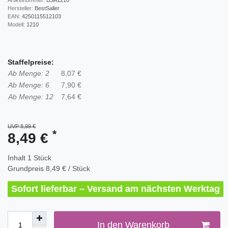
Hersteller:
BestSaller
EAN:
4250115512103
Modell:
1210
Staffelpreise:
Ab Menge: 2
8,07 €
Ab Menge: 6
7,90 €
Ab Menge: 12
7,64 €
UVP 8,99 €
*
8,49 €
Inhalt
1
Stück
Grundpreis
8,49 € / Stück
Sofort lieferbar – Versand am nächsten Werktag
In den Warenkorb