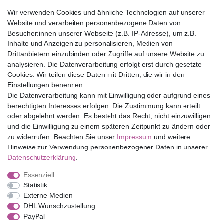
Wir verwenden Cookies und ähnliche Technologien auf unserer
30 Tage Rückgaberecht
Website und verarbeiten personenbezogene Daten von
Versandfrei ab 75 € in Deutschland
Besucher:innen unserer Webseite (z.B. IP-Adresse), um z.B.
Inhalte und Anzeigen zu personalisieren, Medien von
Drittanbietern einzubinden oder Zugriffe auf unsere Website zu
Top Marken
analysieren. Die Datenverarbeitung erfolgt erst durch gesetzte
Cookies. Wir teilen diese Daten mit Dritten, die wir in den
Eduplay
Einstellungen benennen.
Folia Bringmann
Die Datenverarbeitung kann mit Einwilligung oder aufgrund eines
Shop
berechtigten Interesses erfolgen. Die Zustimmung kann erteilt
oder abgelehnt werden. Es besteht das Recht, nicht einzuwilligen
Mein Konto
und die Einwilligung zu einem späteren Zeitpunkt zu ändern oder
Service
zu widerrufen. Beachten Sie unser
Impressum
und weitere
Versandkosten
Hinweise zur Verwendung personenbezogener Daten in unserer
Daten­schutz­erklärung
.
Essenziell
Impressum
Daten­schutz­erklärung
AGB
Statistik
Externe Medien
DHL Wunschzustellung
Barrierefreiheitserklärung
Widerrufs­recht
PayPal