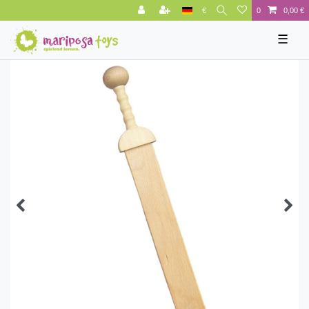
€
0
0,00 €
☰