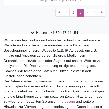
*
inkl. ges. MwSt.
zzgl.
Versandkosten
2
3
4
Hotline: +49 30 417 44 154
Wir verwenden Cookies und ähnliche Technologien auf unserer
30 Tage Rückgaberecht
Website und verarbeiten personenbezogene Daten von
Versandfrei ab 75 € in Deutschland
Besucher:innen unserer Webseite (z.B. IP-Adresse), um z.B.
Inhalte und Anzeigen zu personalisieren, Medien von
Drittanbietern einzubinden oder Zugriffe auf unsere Website zu
Top Marken
analysieren. Die Datenverarbeitung erfolgt erst durch gesetzte
Cookies. Wir teilen diese Daten mit Dritten, die wir in den
Eduplay
Einstellungen benennen.
Folia Bringmann
Die Datenverarbeitung kann mit Einwilligung oder aufgrund eines
Shop
berechtigten Interesses erfolgen. Die Zustimmung kann erteilt
oder abgelehnt werden. Es besteht das Recht, nicht einzuwilligen
Mein Konto
und die Einwilligung zu einem späteren Zeitpunkt zu ändern oder
Service
zu widerrufen. Beachten Sie unser
Impressum
und weitere
Versandkosten
Hinweise zur Verwendung personenbezogener Daten in unserer