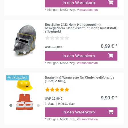
In den Warenkorb
*
inkl. ges. MwSt.
zzgl.
Versandkosten
BestSaller 1423 Helm Hundsgugel mit
beweglichem Klappvisier für Kinder, Kunststoff,
silber/gold
8,99 € *
UVP 12,49 €
In den Warenkorb
*
inkl. ges. MwSt.
zzgl.
Versandkosten
Artikelpaket
Bauhelm & Warnweste für Kinder, gelb/orange
(1 Set, 2-teilig)
9,99 € *
UVP 12,90 €
1
Satz
| 9,99 € / Satz
In den Warenkorb
*
inkl. ges. MwSt.
zzgl.
Versandkosten