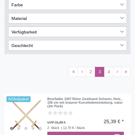
16
Farbe
€
―
€
10
Schwarz
8
Material
Übernehmen
Orange
7
Holz
31
Verfügbarkeit
Gelb
6
sofort lieferbar
174
Weiß
5
Geschlecht
nicht lieferbar
44
Rot
4
Männlich
10
Silber
2
Weiblich
3
2
3
4
Artikelpaket
BestSaller 1007 Ritter Zweihand Schwert, Holz,
105 cm mit brauner Kunstlederwickelung, natur
(2er Pack)
25,39 € *
UVP 31,98 €
2
Stück
| 12,70 € / Stück