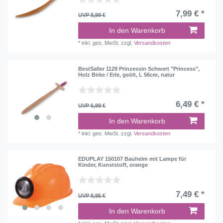
7,99 € *
UVP 8,99 €
In den Warenkorb
*
inkl. ges. MwSt.
zzgl.
Versandkosten
BestSaller 1129 Prinzessin Schwert "Princess",
Holz Birke / Erle, geölt, L 56cm, natur
6,49 € *
UVP 6,99 €
In den Warenkorb
*
inkl. ges. MwSt.
zzgl.
Versandkosten
EDUPLAY 150107 Bauhelm mit Lampe für
Kinder, Kunststoff, orange
7,49 € *
UVP 8,95 €
In den Warenkorb