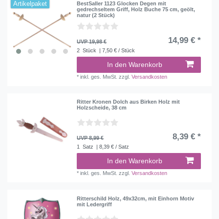
Artikelpaket
BestSaller 1123 Glocken Degen mit
gedrechseltem Griff, Holz Buche 75 cm, geölt,
natur (2 Stück)
14,99 € *
UVP 19,98 €
2
Stück
| 7,50 € / Stück
In den Warenkorb
*
inkl. ges. MwSt.
zzgl.
Versandkosten
Ritter Kronen Dolch aus Birken Holz mit
Holzscheide, 38 cm
8,39 € *
UVP 8,99 €
1
Satz
| 8,39 € / Satz
In den Warenkorb
*
inkl. ges. MwSt.
zzgl.
Versandkosten
Ritterschild Holz, 49x32cm, mit Einhorn Motiv
mit Ledergriff