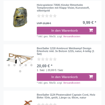
Holzspielerei 73591 Kinder Ritterhelm
Templerorden mit Klapp-Visier, Kunststoff,
silber/gold
9,99 € *
UVP 10,99 €
In den Warenkorb
*
inkl. ges. MwSt.
zzgl.
Versandkosten
BestSaller 1218 Armbrust Wettkampf Design
Erlenholz inkl. 3x Bolzen 1215, natur, 4-teilig (1
Set)
20,69 € *
1
Satz
| 20,69 € / Satz
In den Warenkorb
*
inkl. ges. MwSt.
zzgl.
Versandkosten
BestSaller 1124 Piratensäbel Captain Cord, Holz
Birke / Erle, geölt, Länge ca. 65cm, natur