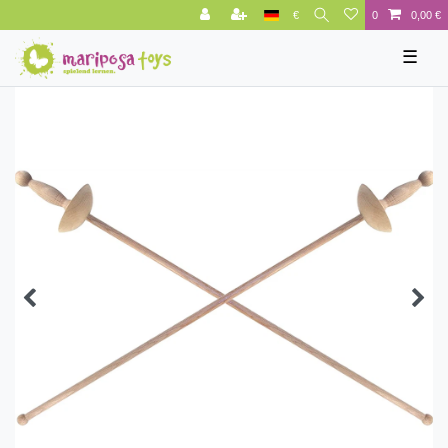
€
0
0,00 €
☰