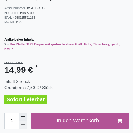
Artikelnummer:
BSA1123-X2
Hersteller:
BestSaller
EAN:
4250115511236
Modell:
1123
Artikelpaket Inhalt:
2 x
BestSaller 1123 Degen mit gedrechseltem Griff, Holz, 75cm lang, geölt,
natur
UVP 19,98 €
*
14,99 €
Inhalt
2
Stück
Grundpreis
7,50 € / Stück
Sofort lieferbar
In den Warenkorb