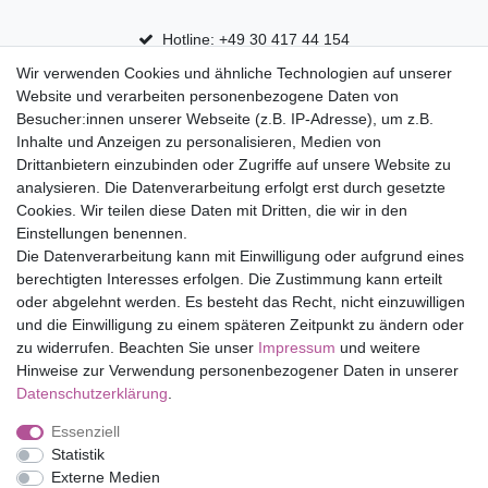
Hotline: +49 30 417 44 154
Wir verwenden Cookies und ähnliche Technologien auf unserer
30 Tage Rückgaberecht
Website und verarbeiten personenbezogene Daten von
Versandfrei ab 75 € in Deutschland
Besucher:innen unserer Webseite (z.B. IP-Adresse), um z.B.
Inhalte und Anzeigen zu personalisieren, Medien von
Drittanbietern einzubinden oder Zugriffe auf unsere Website zu
Top Marken
analysieren. Die Datenverarbeitung erfolgt erst durch gesetzte
Cookies. Wir teilen diese Daten mit Dritten, die wir in den
Eduplay
Einstellungen benennen.
Folia Bringmann
Die Datenverarbeitung kann mit Einwilligung oder aufgrund eines
Shop
berechtigten Interesses erfolgen. Die Zustimmung kann erteilt
oder abgelehnt werden. Es besteht das Recht, nicht einzuwilligen
Mein Konto
und die Einwilligung zu einem späteren Zeitpunkt zu ändern oder
Service
zu widerrufen. Beachten Sie unser
Impressum
und weitere
Versandkosten
Hinweise zur Verwendung personenbezogener Daten in unserer
Daten­schutz­erklärung
.
Essenziell
Impressum
Daten­schutz­erklärung
AGB
Statistik
Externe Medien