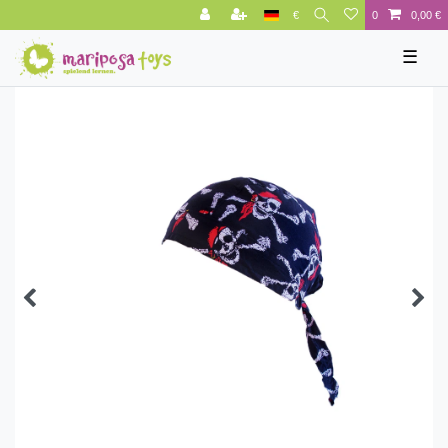
€
0
0,00 €
☰