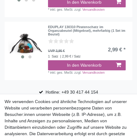
In den Warenkorb
*
inkl. ges. MwSt.
zzgl.
Versandkosten
EDUPLAY 130310 Piratenschatz im
Organzabeutel (Mitgebsel), mehrfarbig (1 Set im
Beutel)
2,99 € *
UVP 3,95 €
1
Satz
| 2,99 € / Satz
In den Warenkorb
*
inkl. ges. MwSt.
zzgl.
Versandkosten
Hotline: +49 30 417 44 154
Wir verwenden Cookies und ähnliche Technologien auf unserer
30 Tage Rückgaberecht
Website und verarbeiten personenbezogene Daten von
Versandfrei ab 75 € in Deutschland
Besucher:innen unserer Webseite (z.B. IP-Adresse), um z.B.
Inhalte und Anzeigen zu personalisieren, Medien von
Drittanbietern einzubinden oder Zugriffe auf unsere Website zu
Top Marken
analysieren. Die Datenverarbeitung erfolgt erst durch gesetzte