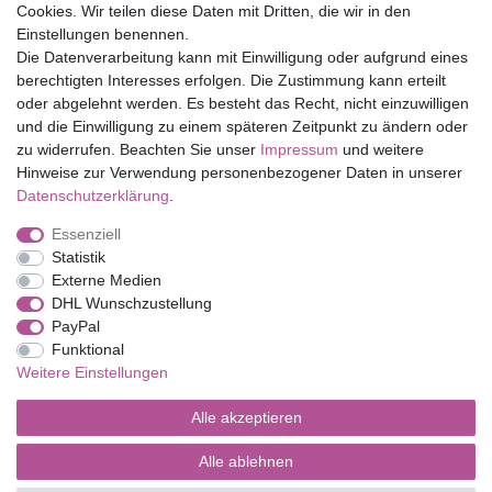
Cookies. Wir teilen diese Daten mit Dritten, die wir in den
Eduplay
Einstellungen benennen.
Folia Bringmann
Die Datenverarbeitung kann mit Einwilligung oder aufgrund eines
Shop
berechtigten Interesses erfolgen. Die Zustimmung kann erteilt
oder abgelehnt werden. Es besteht das Recht, nicht einzuwilligen
Mein Konto
und die Einwilligung zu einem späteren Zeitpunkt zu ändern oder
Service
zu widerrufen. Beachten Sie unser
Impressum
und weitere
Versandkosten
Hinweise zur Verwendung personenbezogener Daten in unserer
Daten­schutz­erklärung
.
Essenziell
Impressum
Daten­schutz­erklärung
AGB
Statistik
Externe Medien
DHL Wunschzustellung
Barrierefreiheitserklärung
Widerrufs­recht
PayPal
Funktional
Weitere Einstellungen
Kontakt
Vertrag widerrufen
Alle akzeptieren
Alle ablehnen
© Copyright 2026 | Alle Rechte vorbehalten.