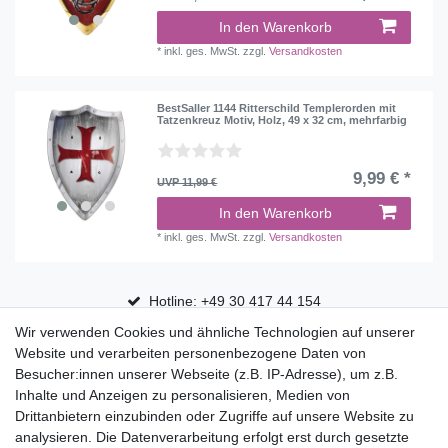
In den Warenkorb
*
inkl. ges. MwSt.
zzgl.
Versandkosten
BestSaller 1144 Ritterschild Templerorden mit
Tatzenkreuz Motiv, Holz, 49 x 32 cm, mehrfarbig
9,99 € *
UVP 11,99 €
In den Warenkorb
*
inkl. ges. MwSt.
zzgl.
Versandkosten
Hotline: +49 30 417 44 154
Wir verwenden Cookies und ähnliche Technologien auf unserer
30 Tage Rückgaberecht
Website und verarbeiten personenbezogene Daten von
Versandfrei ab 75 € in Deutschland
Besucher:innen unserer Webseite (z.B. IP-Adresse), um z.B.
Inhalte und Anzeigen zu personalisieren, Medien von
Drittanbietern einzubinden oder Zugriffe auf unsere Website zu
Top Marken
analysieren. Die Datenverarbeitung erfolgt erst durch gesetzte