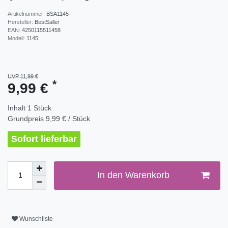
Artikelnummer:
BSA1145
Hersteller:
BestSaller
EAN:
4250115511458
Modell:
1145
UVP 11,99 €
*
9,99 €
Inhalt
1
Stück
Grundpreis
9,99 € / Stück
Sofort lieferbar
In den Warenkorb
Wunschliste