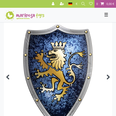
€
0
0,00 €
☰