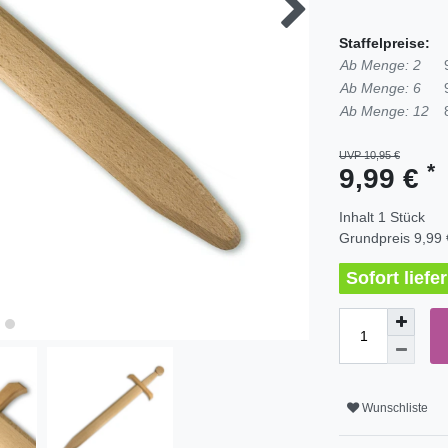
Staffelpreise:
Ab Menge: 2
Ab Menge: 6
Ab Menge: 12
UVP 10,95 €
*
9,99 €
Inhalt
1
Stück
Grundpreis
9,99 
Sofort liefe
Wunschliste