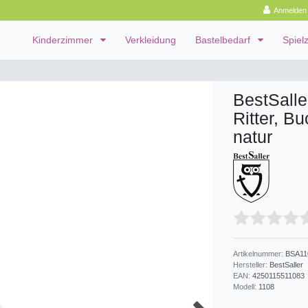
Anmelden
Kinderzimmer
Verkleidung
Bastelbedarf
Spiel
BestSalle
Ritter, B
natur
Artikelnummer:
BSA11
Hersteller:
BestSaller
EAN:
4250115511083
Modell:
1108