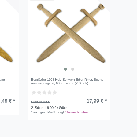
lang
BestSaller 1108 Holz Schwert Edler Ritter, Buche,
massiv, ungeölt, 60cm, natur (2 Stück)
,49 € *
17,99 € *
UVP 21,90 €
2
Stück
| 9,00 € / Stück
*
inkl. ges. MwSt.
zzgl.
Versandkosten