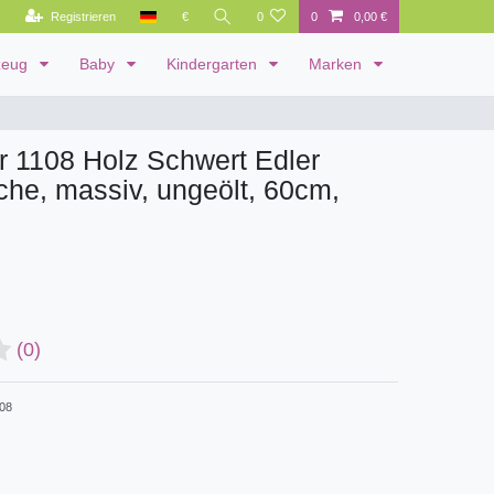
Registrieren
€
0
0
0,00 €
zeug
Baby
Kindergarten
Marken
r 1108 Holz Schwert Edler
uche, massiv, ungeölt, 60cm,
(0)
08