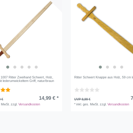
 1007 Ritter Zweihand Schwert, Holz,
Ritter Schwert Knappe aus Holz, 59 cm 
t lederumwickeltem Griff, natur/braun
14,99 € *
7
9 €
UVP 9,99 €
. MwSt.
zzgl.
Versandkosten
*
inkl. ges. MwSt.
zzgl.
Versandkosten