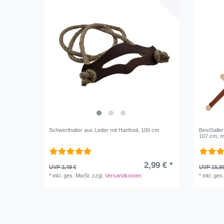
Schwerthalter aus Leder mit Hanfseil, 100 cm
BestSaller
107 cm, mi
2,99 € *
UVP 3,49 €
UVP 15,9
*
inkl. ges. MwSt.
zzgl.
Versandkosten
*
inkl. ges