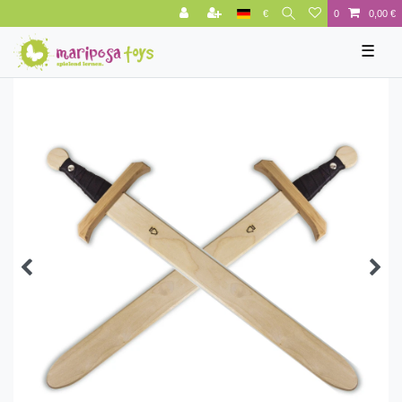
€
0
0,00 €
☰