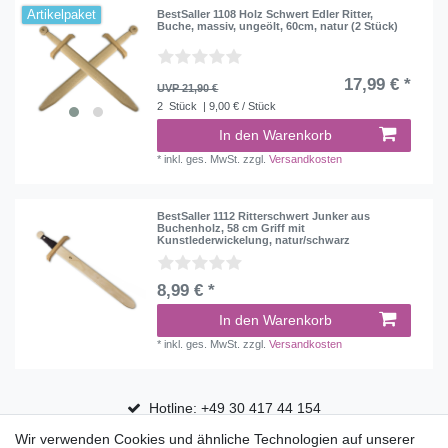
Artikelpaket
BestSaller 1108 Holz Schwert Edler Ritter,
Buche, massiv, ungeölt, 60cm, natur (2 Stück)
17,99 € *
UVP 21,90 €
2
Stück
| 9,00 € / Stück
In den Warenkorb
*
inkl. ges. MwSt.
zzgl.
Versandkosten
BestSaller 1112 Ritterschwert Junker aus
Buchenholz, 58 cm Griff mit
Kunstlederwickelung, natur/schwarz
8,99 € *
In den Warenkorb
*
inkl. ges. MwSt.
zzgl.
Versandkosten
Hotline: +49 30 417 44 154
Wir verwenden Cookies und ähnliche Technologien auf unserer
30 Tage Rückgaberecht