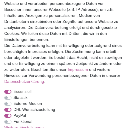
Website und verarbeiten personenbezogene Daten von
Versandfrei ab 75 € in Deutschland
Besucher:innen unserer Webseite (z.B. IP-Adresse), um z.B.
Inhalte und Anzeigen zu personalisieren, Medien von
Drittanbietern einzubinden oder Zugriffe auf unsere Website zu
Top Marken
analysieren. Die Datenverarbeitung erfolgt erst durch gesetzte
Cookies. Wir teilen diese Daten mit Dritten, die wir in den
Eduplay
Einstellungen benennen.
Folia Bringmann
Die Datenverarbeitung kann mit Einwilligung oder aufgrund eines
Shop
berechtigten Interesses erfolgen. Die Zustimmung kann erteilt
oder abgelehnt werden. Es besteht das Recht, nicht einzuwilligen
Mein Konto
und die Einwilligung zu einem späteren Zeitpunkt zu ändern oder
Service
zu widerrufen. Beachten Sie unser
Impressum
und weitere
Versandkosten
Hinweise zur Verwendung personenbezogener Daten in unserer
Daten­schutz­erklärung
.
Essenziell
Impressum
Daten­schutz­erklärung
AGB
Statistik
Externe Medien
DHL Wunschzustellung
Barrierefreiheitserklärung
Widerrufs­recht
PayPal
Funktional
Weitere Einstellungen