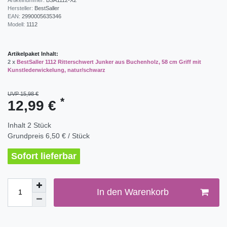
Hersteller:
BestSaller
EAN:
2990005635346
Modell:
1112
Artikelpaket Inhalt:
2 x
BestSaller 1112 Ritterschwert Junker aus Buchenholz, 58 cm Griff mit
Kunstlederwickelung, natur/schwarz
UVP 15,98 €
*
12,99 €
Inhalt
2
Stück
Grundpreis
6,50 € / Stück
Sofort lieferbar
In den Warenkorb