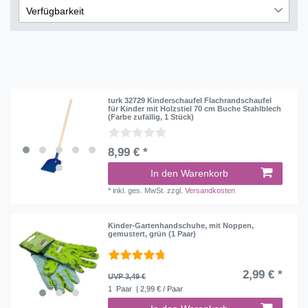
Holz
1
1
Verfügbarkeit
Übernehmen
sofort lieferbar
4
lieferbar
2
turk 32729 Kinderschaufel Flachrandschaufel
für Kinder mit Holzstiel 70 cm Buche Stahlblech
(Farbe zufällig, 1 Stück)
8,99 € *
In den Warenkorb
*
inkl. ges. MwSt.
zzgl.
Versandkosten
Kinder-Gartenhandschuhe, mit Noppen,
gemustert, grün (1 Paar)
2,99 € *
UVP 3,49 €
1
Paar
| 2,99 € / Paar