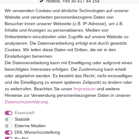
Hotline: +49 30 417 44 154
Wir verwenden Cookies und ähnliche Technologien auf unserer
30 Tage Rückgaberecht
Website und verarbeiten personenbezogene Daten von
Versandfrei ab 75 € in Deutschland
Besucher:innen unserer Webseite (z.B. IP-Adresse), um z.B.
Inhalte und Anzeigen zu personalisieren, Medien von
Drittanbietern einzubinden oder Zugriffe auf unsere Website zu
Top Marken
analysieren. Die Datenverarbeitung erfolgt erst durch gesetzte
Cookies. Wir teilen diese Daten mit Dritten, die wir in den
Eduplay
Einstellungen benennen.
Folia Bringmann
Die Datenverarbeitung kann mit Einwilligung oder aufgrund eines
Shop
berechtigten Interesses erfolgen. Die Zustimmung kann erteilt
oder abgelehnt werden. Es besteht das Recht, nicht einzuwilligen
Mein Konto
und die Einwilligung zu einem späteren Zeitpunkt zu ändern oder
Service
zu widerrufen. Beachten Sie unser
Impressum
und weitere
Versandkosten
Hinweise zur Verwendung personenbezogener Daten in unserer
Daten­schutz­erklärung
.
Essenziell
Impressum
Daten­schutz­erklärung
AGB
Statistik
Externe Medien
DHL Wunschzustellung
Barrierefreiheitserklärung
Widerrufs­recht
PayPal