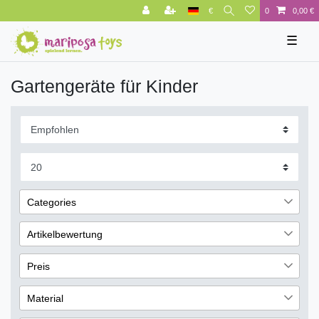
€
0
0,00 €
☰
Gartengeräte für Kinder
Categories
Katalog
5
Artikelbewertung
1
Preis
1
Material
1
€
―
€