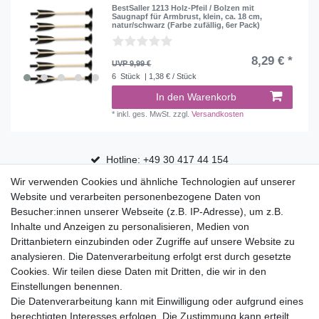
BestSaller 1213 Holz-Pfeil / Bolzen mit
Saugnapf für Armbrust, klein, ca. 18 cm,
natur/schwarz (Farbe zufällig, 6er Pack)
8,29 € *
UVP 9,99 €
6
Stück
| 1,38 € / Stück
In den Warenkorb
*
inkl. ges. MwSt.
zzgl.
Versandkosten
Hotline: +49 30 417 44 154
Wir verwenden Cookies und ähnliche Technologien auf unserer
30 Tage Rückgaberecht
Website und verarbeiten personenbezogene Daten von
Versandfrei ab 75 € in Deutschland
Besucher:innen unserer Webseite (z.B. IP-Adresse), um z.B.
Inhalte und Anzeigen zu personalisieren, Medien von
Drittanbietern einzubinden oder Zugriffe auf unsere Website zu
Top Marken
analysieren. Die Datenverarbeitung erfolgt erst durch gesetzte
Cookies. Wir teilen diese Daten mit Dritten, die wir in den
Eduplay
Einstellungen benennen.
Folia Bringmann
Die Datenverarbeitung kann mit Einwilligung oder aufgrund eines
Shop
berechtigten Interesses erfolgen. Die Zustimmung kann erteilt