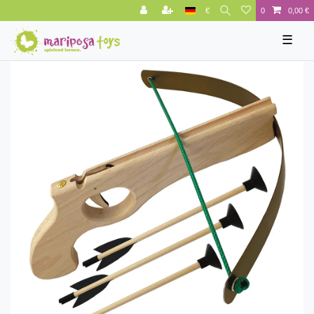
€
0
0,00 €
☰