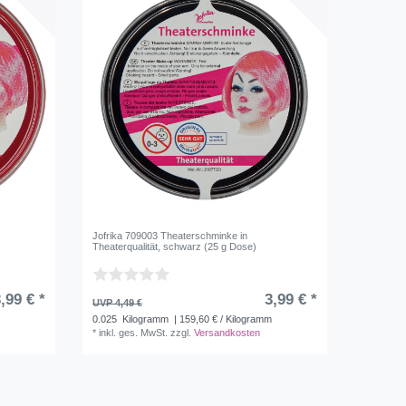
Jofrika 709003 Theaterschminke in
Theaterqualität, schwarz (25 g Dose)
,99 € *
3,99 € *
UVP 4,49 €
m
0.025
Kilogramm
| 159,60 € / Kilogramm
*
inkl. ges. MwSt.
zzgl.
Versandkosten