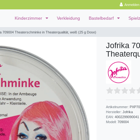
Anmelden
Kinderzimmer
Verkleidung
Bastelbedarf
Spiel
ka 709004 Theaterschminke in Theaterqualität, weiß (25 g Dose)
Jofrika 7
Theaterqu
Artikelnummer:
PXP70
Hersteller:
Jofrika
EAN:
4002299090041
Modell:
709004