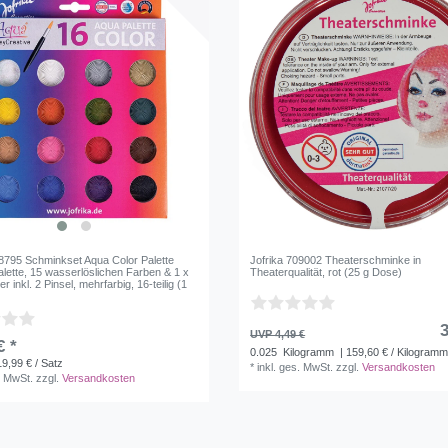
08795 Schminkset Aqua Color Palette
Jofrika 709002 Theaterschminke in
lette, 15 wasserlöslichen Farben & 1 x
Theaterqualität, rot (25 g Dose)
r inkl. 2 Pinsel, mehrfarbig, 16-teilig (1
3
UVP 4,49 €
€ *
0.025
Kilogramm
| 159,60 € / Kilogram
19,99 € / Satz
*
inkl. ges. MwSt.
zzgl.
Versandkosten
. MwSt.
zzgl.
Versandkosten