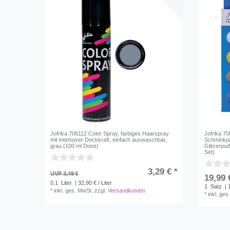
Jofrika 706112 Color Spray, farbiges Haarspray
Jofrika 7
mit intensiver Deckkraft, einfach auswaschbar,
Schminkpa
grau (100 ml Dose)
Glitzerpude
Set)
3,29 € *
UVP 3,49 €
19,99 
0.1
Liter
| 32,90 € / Liter
1
Satz
| 
*
inkl. ges. MwSt.
zzgl.
Versandkosten
*
inkl. ges