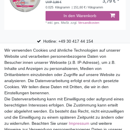
3,79 € *
UVP 3,99 €
0.025
Kilogramm
| 151,60 € / Kilogramm
In den Warenkorb
*
inkl. ges. MwSt.
zzgl.
Versandkosten
Hotline: +49 30 417 44 154
Wir verwenden Cookies und ähnliche Technologien auf unserer
30 Tage Rückgaberecht
Website und verarbeiten personenbezogene Daten von
Versandfrei ab 75 € in Deutschland
Besucher:innen unserer Webseite (z.B. IP-Adresse), um z.B.
Inhalte und Anzeigen zu personalisieren, Medien von
Drittanbietern einzubinden oder Zugriffe auf unsere Website zu
Top Marken
analysieren. Die Datenverarbeitung erfolgt erst durch gesetzte
Cookies. Wir teilen diese Daten mit Dritten, die wir in den
Eduplay
Einstellungen benennen.
Folia Bringmann
Die Datenverarbeitung kann mit Einwilligung oder aufgrund eines
Shop
berechtigten Interesses erfolgen. Die Zustimmung kann erteilt
oder abgelehnt werden. Es besteht das Recht, nicht einzuwilligen
Mein Konto
und die Einwilligung zu einem späteren Zeitpunkt zu ändern oder
Service
zu widerrufen. Beachten Sie unser
Impressum
und weitere
Versandkosten
Hinweise zur Verwendung personenbezogener Daten in unserer