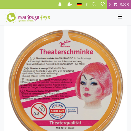
€
0
0,00 €
☰