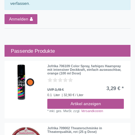
verfassen.
Anmelden
Passende Produkte
Jofrika 706109 Color Spray, farbiges Haarspray
mit intensiver Deckkraft, einfach auswaschbar,
orange (100 ml Dose)
3,29 € *
UVP 3,49 €
0.1
Liter
| 32,90 € / Liter
Artikel anzeigen
*
inkl. ges. MwSt.
zzgl.
Versandkosten
Jofrika 709002 Theaterschminke in
Theaterqualität, rot (25 g Dose)