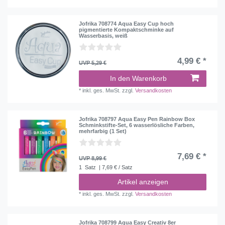
Jofrika 708774 Aqua Easy Cup hoch
pigmentierte Kompaktschminke auf
Wasserbasis, weiß
4,99 € *
UVP 5,29 €
In den Warenkorb
*
inkl. ges. MwSt.
zzgl.
Versandkosten
Jofrika 708797 Aqua Easy Pen Rainbow Box
Schminkstifte-Set, 6 wasserlösliche Farben,
mehrfarbig (1 Set)
7,69 € *
UVP 8,99 €
1
Satz
| 7,69 € / Satz
Artikel anzeigen
*
inkl. ges. MwSt.
zzgl.
Versandkosten
Jofrika 708799 Aqua Easy Creativ 8er