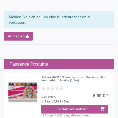
Melden Sie sich an, um eine Kundenrezension zu
verfassen.
Anmelden
Passende Produkte
Jofrika 707918 Schminkstifte in Theaterqualität,
mehrfarbig, 12-teilig (1 Set)
6,99 € *
UVP 9,99 €
1
Satz
| 6,99 € / Satz
In den Warenkorb
*
inkl. ges. MwSt.
zzgl.
Versandkosten