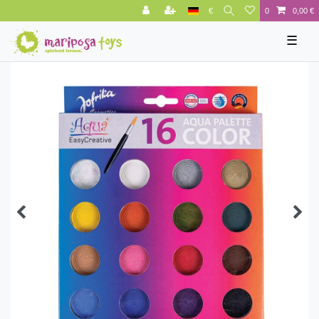
€
0
0,00 €
☰