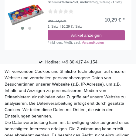
Schminkfarben-Set, mehrfarbig, 9-teilig (1 Set)
10,29 € *
UVP 12,99 €
1
Satz
| 10,29 € / Satz
Artikel anzeigen
*
inkl. ges. MwSt.
zzgl.
Versandkosten
Hotline: +49 30 417 44 154
Wir verwenden Cookies und ähnliche Technologien auf unserer
30 Tage Rückgaberecht
Website und verarbeiten personenbezogene Daten von
Versandfrei ab 75 € in Deutschland
Besucher:innen unserer Webseite (z.B. IP-Adresse), um z.B.
Inhalte und Anzeigen zu personalisieren, Medien von
Drittanbietern einzubinden oder Zugriffe auf unsere Website zu
Top Marken
analysieren. Die Datenverarbeitung erfolgt erst durch gesetzte
Cookies. Wir teilen diese Daten mit Dritten, die wir in den
Eduplay
Einstellungen benennen.
Folia Bringmann
Die Datenverarbeitung kann mit Einwilligung oder aufgrund eines
Shop
berechtigten Interesses erfolgen. Die Zustimmung kann erteilt
oder abgelehnt werden. Es besteht das Recht, nicht einzuwilligen
Mein Konto