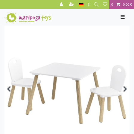
€
0
0,00 €
☰