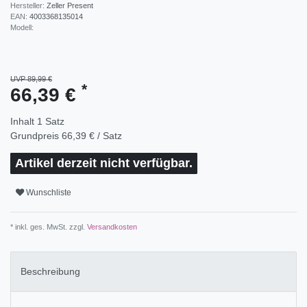
Hersteller:
Zeller Present
EAN:
4003368135014
Modell:
UVP 89,99 €
*
66,39 €
Inhalt
1
Satz
Grundpreis
66,39 € / Satz
Artikel derzeit nicht verfügbar.
Wunschliste
* inkl. ges. MwSt. zzgl.
Versandkosten
Beschreibung