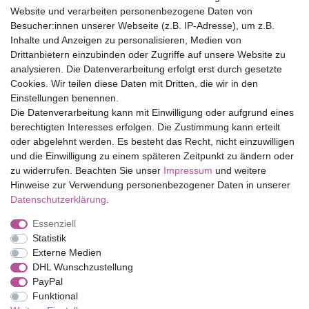
Website und verarbeiten personenbezogene Daten von
Versandfrei ab 75 € in Deutschland
Besucher:innen unserer Webseite (z.B. IP-Adresse), um z.B.
Inhalte und Anzeigen zu personalisieren, Medien von
Drittanbietern einzubinden oder Zugriffe auf unsere Website zu
Top Marken
analysieren. Die Datenverarbeitung erfolgt erst durch gesetzte
Cookies. Wir teilen diese Daten mit Dritten, die wir in den
Eduplay
Einstellungen benennen.
Folia Bringmann
Die Datenverarbeitung kann mit Einwilligung oder aufgrund eines
Shop
berechtigten Interesses erfolgen. Die Zustimmung kann erteilt
oder abgelehnt werden. Es besteht das Recht, nicht einzuwilligen
Mein Konto
und die Einwilligung zu einem späteren Zeitpunkt zu ändern oder
Service
zu widerrufen. Beachten Sie unser
Impressum
und weitere
Versandkosten
Hinweise zur Verwendung personenbezogener Daten in unserer
Daten­schutz­erklärung
.
Essenziell
Impressum
Daten­schutz­erklärung
AGB
Statistik
Externe Medien
DHL Wunschzustellung
Barrierefreiheitserklärung
Widerrufs­recht
PayPal
Funktional