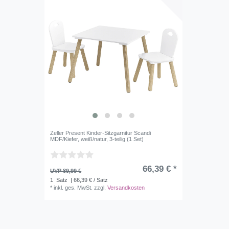
Zeller Present Kinder-Sitzgarnitur Scandi
MDF/Kiefer, weiß/natur, 3-teilig (1 Set)
66,39 € *
UVP 89,99 €
1
Satz
| 66,39 € / Satz
*
inkl. ges. MwSt.
zzgl.
Versandkosten