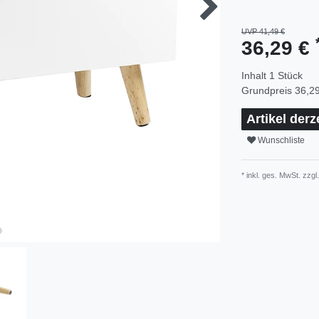
UVP 41,49 €
36,29 €
Inhalt
1
Stück
Grundpreis
36,29
Artikel derz
Wunschliste
* inkl. ges. MwSt. zzgl.