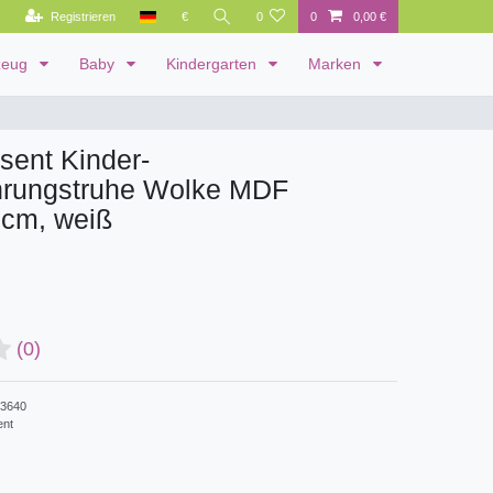
Registrieren
€
0
0
0,00 €
zeug
Baby
Kindergarten
Marken
esent Kinder-
rungstruhe Wolke MDF
cm, weiß
(0)
3640
ent