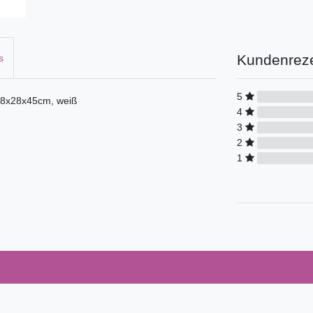
Kundenrez
s
5
58x28x45cm, weiß
4
3
2
1