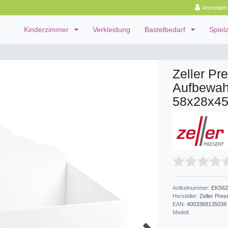
Anmelden
Kinderzimmer
Verkleidung
Bastelbedarf
Spiel
Zeller Pr
Aufbewah
58x28x45
Artikelnummer:
EKS62
Hersteller:
Zeller Pres
EAN:
4003368135038
Modell: