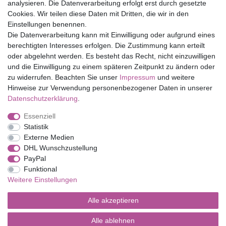
Top Marken
analysieren. Die Datenverarbeitung erfolgt erst durch gesetzte
Cookies. Wir teilen diese Daten mit Dritten, die wir in den
Eduplay
Einstellungen benennen.
Folia Bringmann
Die Datenverarbeitung kann mit Einwilligung oder aufgrund eines
Shop
berechtigten Interesses erfolgen. Die Zustimmung kann erteilt
oder abgelehnt werden. Es besteht das Recht, nicht einzuwilligen
Mein Konto
und die Einwilligung zu einem späteren Zeitpunkt zu ändern oder
Service
zu widerrufen. Beachten Sie unser
Impressum
und weitere
Versandkosten
Hinweise zur Verwendung personenbezogener Daten in unserer
Daten­schutz­erklärung
.
Essenziell
Impressum
Daten­schutz­erklärung
AGB
Statistik
Externe Medien
DHL Wunschzustellung
Barrierefreiheitserklärung
Widerrufs­recht
PayPal
Funktional
Weitere Einstellungen
Kontakt
Vertrag widerrufen
Alle akzeptieren
Alle ablehnen
© Copyright 2026 | Alle Rechte vorbehalten.