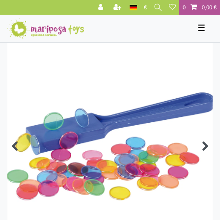
€
0
0,00 €
☰