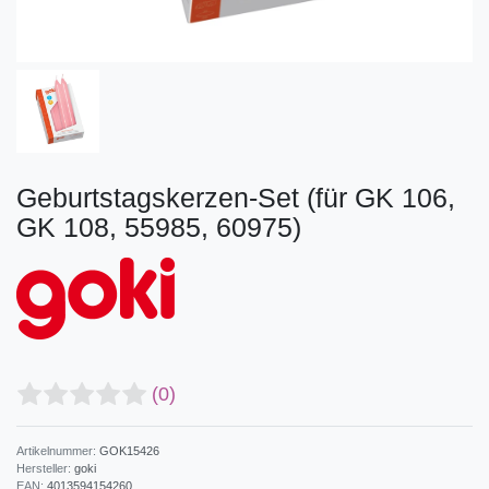
Geburtstagskerzen-Set (für GK 106,
GK 108, 55985, 60975)
(0)
Artikelnummer:
GOK15426
Hersteller:
goki
EAN:
4013594154260