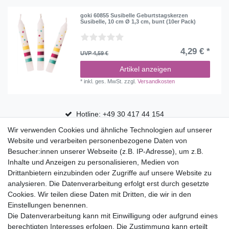
goki 60855 Susibelle Geburtstagskerzen
Susibelle, 10 cm Ø 1,3 cm, bunt (10er Pack)
4,29 € *
UVP 4,59 €
Artikel anzeigen
*
inkl. ges. MwSt.
zzgl.
Versandkosten
Hotline: +49 30 417 44 154
Wir verwenden Cookies und ähnliche Technologien auf unserer
30 Tage Rückgaberecht
Website und verarbeiten personenbezogene Daten von
Versandfrei ab 75 € in Deutschland
Besucher:innen unserer Webseite (z.B. IP-Adresse), um z.B.
Inhalte und Anzeigen zu personalisieren, Medien von
Drittanbietern einzubinden oder Zugriffe auf unsere Website zu
Top Marken
analysieren. Die Datenverarbeitung erfolgt erst durch gesetzte
Cookies. Wir teilen diese Daten mit Dritten, die wir in den
Eduplay
Einstellungen benennen.
Folia Bringmann
Die Datenverarbeitung kann mit Einwilligung oder aufgrund eines
Shop
berechtigten Interesses erfolgen. Die Zustimmung kann erteilt