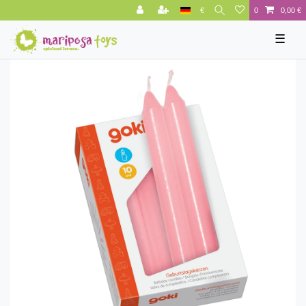
€
0
0,00 €
☰