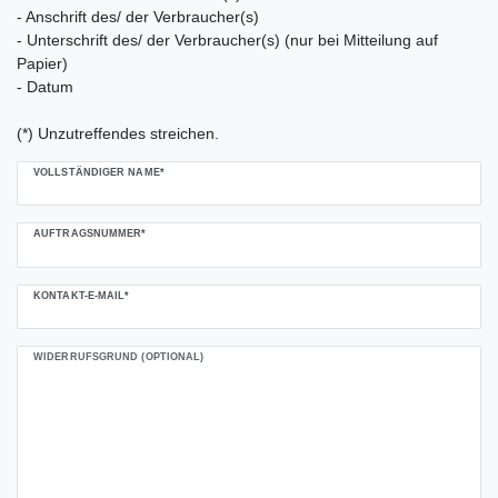
- Anschrift des/ der Verbraucher(s)
- Unterschrift des/ der Verbraucher(s) (nur bei Mitteilung auf
Papier)
- Datum
(*) Unzutreffendes streichen.
Ceres::Template.mailFormHoneypotLabel
VOLLSTÄNDIGER NAME*
AUFTRAGSNUMMER*
KONTAKT-E-MAIL*
WIDERRUFSGRUND (OPTIONAL)