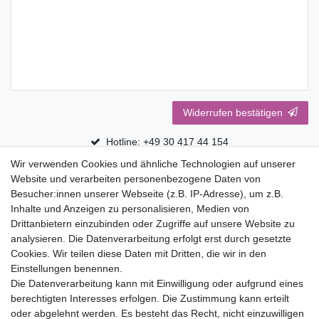
Widerrufen bestätigen
Hotline: +49 30 417 44 154
Wir verwenden Cookies und ähnliche Technologien auf unserer
30 Tage Rückgaberecht
Website und verarbeiten personenbezogene Daten von
Versandfrei ab 75 € in Deutschland
Besucher:innen unserer Webseite (z.B. IP-Adresse), um z.B.
Inhalte und Anzeigen zu personalisieren, Medien von
Drittanbietern einzubinden oder Zugriffe auf unsere Website zu
Top Marken
analysieren. Die Datenverarbeitung erfolgt erst durch gesetzte
Cookies. Wir teilen diese Daten mit Dritten, die wir in den
Eduplay
Einstellungen benennen.
Folia Bringmann
Die Datenverarbeitung kann mit Einwilligung oder aufgrund eines
Shop
berechtigten Interesses erfolgen. Die Zustimmung kann erteilt
oder abgelehnt werden. Es besteht das Recht, nicht einzuwilligen
Mein Konto