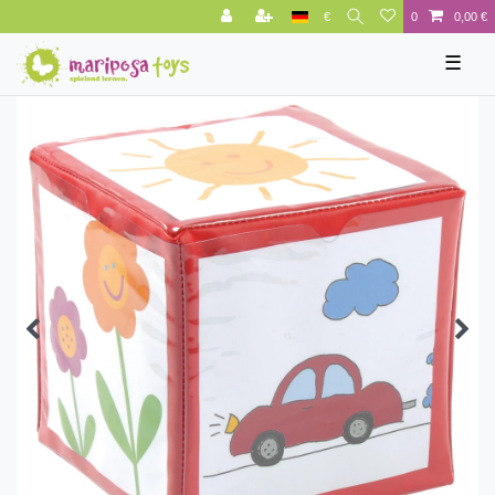
€
0
0,00 €
☰