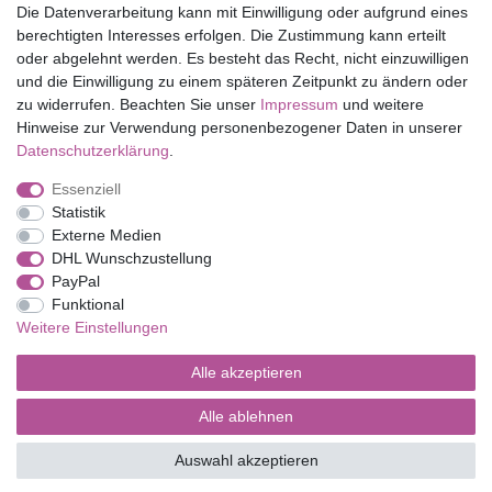
Die Datenverarbeitung kann mit Einwilligung oder aufgrund eines
Shop
berechtigten Interesses erfolgen. Die Zustimmung kann erteilt
oder abgelehnt werden. Es besteht das Recht, nicht einzuwilligen
Mein Konto
und die Einwilligung zu einem späteren Zeitpunkt zu ändern oder
Service
zu widerrufen. Beachten Sie unser
Impressum
und weitere
Versandkosten
Hinweise zur Verwendung personenbezogener Daten in unserer
Daten­schutz­erklärung
.
Essenziell
Impressum
Daten­schutz­erklärung
AGB
Statistik
Externe Medien
DHL Wunschzustellung
Barrierefreiheitserklärung
Widerrufs­recht
PayPal
Funktional
Weitere Einstellungen
Kontakt
Vertrag widerrufen
Alle akzeptieren
Alle ablehnen
© Copyright 2026 | Alle Rechte vorbehalten.
Auswahl akzeptieren