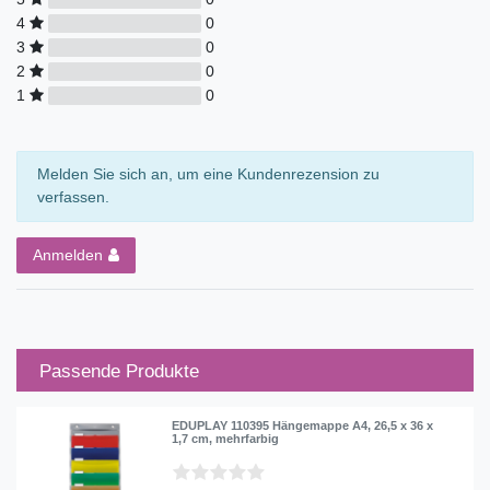
4
0
3
0
2
0
1
0
Melden Sie sich an, um eine Kundenrezension zu
verfassen.
Anmelden
Passende Produkte
EDUPLAY 110395 Hängemappe A4, 26,5 x 36 x
1,7 cm, mehrfarbig