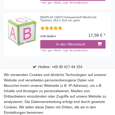
*
inkl. ges. MwSt.
zzgl.
Versandkosten
EDUPLAY 120273 Schaumstoff-Würfel mit
Taschen, 15,5 x 15,5 cm, grün
17,59 € *
UVP 28,95 €
In den Warenkorb
*
inkl. ges. MwSt.
zzgl.
Versandkosten
Hotline: +49 30 417 44 154
Wir verwenden Cookies und ähnliche Technologien auf unserer
30 Tage Rückgaberecht
Website und verarbeiten personenbezogene Daten von
Versandfrei ab 75 € in Deutschland
Besucher:innen unserer Webseite (z.B. IP-Adresse), um z.B.
Inhalte und Anzeigen zu personalisieren, Medien von
Drittanbietern einzubinden oder Zugriffe auf unsere Website zu
Top Marken
analysieren. Die Datenverarbeitung erfolgt erst durch gesetzte
Cookies. Wir teilen diese Daten mit Dritten, die wir in den
Eduplay
Einstellungen benennen.
Folia Bringmann