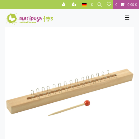
€
0
0,00 €
☰