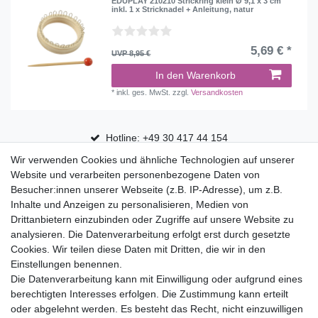
EDUPLAY 210210 Strickring klein Ø 9,1 x 3 cm
inkl. 1 x Stricknadel + Anleitung, natur
5,69 € *
UVP 8,95 €
In den Warenkorb
*
inkl. ges. MwSt.
zzgl.
Versandkosten
Hotline: +49 30 417 44 154
Wir verwenden Cookies und ähnliche Technologien auf unserer
30 Tage Rückgaberecht
Website und verarbeiten personenbezogene Daten von
Versandfrei ab 75 € in Deutschland
Besucher:innen unserer Webseite (z.B. IP-Adresse), um z.B.
Inhalte und Anzeigen zu personalisieren, Medien von
Drittanbietern einzubinden oder Zugriffe auf unsere Website zu
Top Marken
analysieren. Die Datenverarbeitung erfolgt erst durch gesetzte
Cookies. Wir teilen diese Daten mit Dritten, die wir in den
Eduplay
Einstellungen benennen.
Folia Bringmann
Die Datenverarbeitung kann mit Einwilligung oder aufgrund eines
Shop
berechtigten Interesses erfolgen. Die Zustimmung kann erteilt
oder abgelehnt werden. Es besteht das Recht, nicht einzuwilligen
Mein Konto