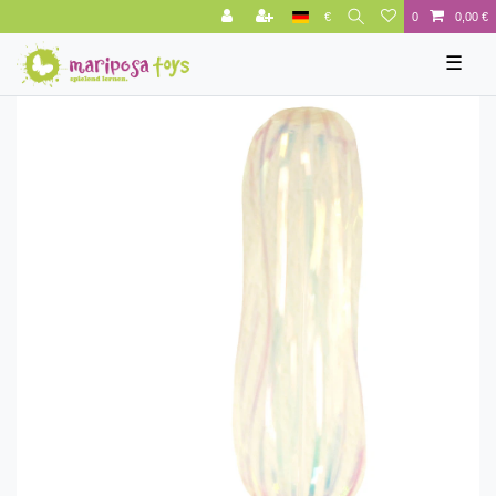
€
0
0,00 €
☰