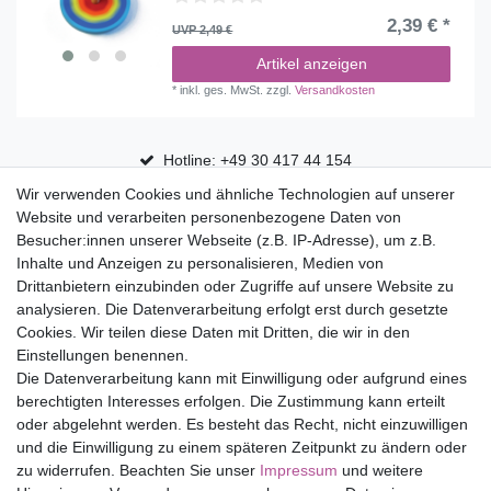
2,39 € *
UVP 2,49 €
Artikel anzeigen
*
inkl. ges. MwSt.
zzgl.
Versandkosten
Hotline: +49 30 417 44 154
Wir verwenden Cookies und ähnliche Technologien auf unserer
30 Tage Rückgaberecht
Website und verarbeiten personenbezogene Daten von
Versandfrei ab 75 € in Deutschland
Besucher:innen unserer Webseite (z.B. IP-Adresse), um z.B.
Inhalte und Anzeigen zu personalisieren, Medien von
Drittanbietern einzubinden oder Zugriffe auf unsere Website zu
Top Marken
analysieren. Die Datenverarbeitung erfolgt erst durch gesetzte
Cookies. Wir teilen diese Daten mit Dritten, die wir in den
Eduplay
Einstellungen benennen.
Folia Bringmann
Die Datenverarbeitung kann mit Einwilligung oder aufgrund eines
Shop
berechtigten Interesses erfolgen. Die Zustimmung kann erteilt
oder abgelehnt werden. Es besteht das Recht, nicht einzuwilligen
Mein Konto
und die Einwilligung zu einem späteren Zeitpunkt zu ändern oder
Service
zu widerrufen. Beachten Sie unser
Impressum
und weitere