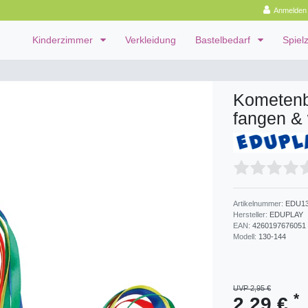
Anmelden
Kinderzimmer
Verkleidung
Bastelbedarf
Spiel
Kometenba
fangen &
Artikelnummer:
EDU13
Hersteller:
EDUPLAY
EAN:
4260197676051
Modell:
130-144
UVP 2,95 €
*
2,29 €