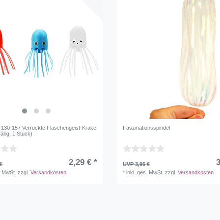
30-157 Verrückte Flaschengeist-Krake
Faszinationsspindel
ällig, 1 Stück)
2,29 € *
3
€
UVP 3,95 €
. MwSt.
zzgl.
Versandkosten
*
inkl. ges. MwSt.
zzgl.
Versandkosten