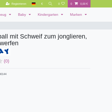
Registrieren
€
0
0
0,00 €
zeug
Baby
Kindergarten
Marken
ll mit Schweif zum jonglieren,
 werfen
(0)
0144