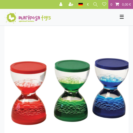
€
0
0,00 €
☰