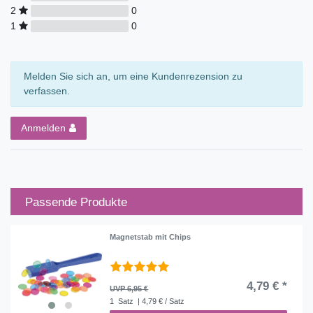
2
0
1
0
Melden Sie sich an, um eine Kundenrezension zu
verfassen.
Anmelden
Passende Produkte
Magnetstab mit Chips
4,79 € *
UVP 6,95 €
1
Satz
| 4,79 € / Satz