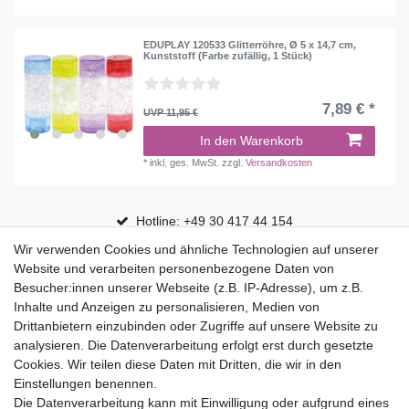
EDUPLAY 120533 Glitterröhre, Ø 5 x 14,7 cm,
Kunststoff (Farbe zufällig, 1 Stück)
7,89 € *
UVP 11,95 €
In den Warenkorb
*
inkl. ges. MwSt.
zzgl.
Versandkosten
Hotline: +49 30 417 44 154
Wir verwenden Cookies und ähnliche Technologien auf unserer
30 Tage Rückgaberecht
Website und verarbeiten personenbezogene Daten von
Versandfrei ab 75 € in Deutschland
Besucher:innen unserer Webseite (z.B. IP-Adresse), um z.B.
Inhalte und Anzeigen zu personalisieren, Medien von
Drittanbietern einzubinden oder Zugriffe auf unsere Website zu
Top Marken
analysieren. Die Datenverarbeitung erfolgt erst durch gesetzte
Cookies. Wir teilen diese Daten mit Dritten, die wir in den
Eduplay
Einstellungen benennen.
Folia Bringmann
Die Datenverarbeitung kann mit Einwilligung oder aufgrund eines