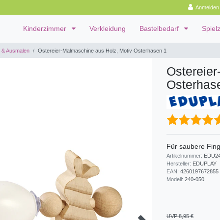
Anmelden
Kinderzimmer
Verkleidung
Bastelbedarf
Spiel
 & Ausmalen
Ostereier-Malmaschine aus Holz, Motiv Osterhasen 1
Ostereier
Osterhas
Für saubere Fing
Artikelnummer:
EDU24
Hersteller:
EDUPLAY
EAN:
4260197672855
Modell:
240-050
UVP 8,95 €