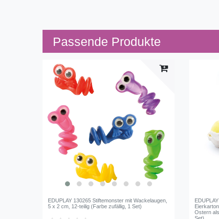
Passende Produkte
EDUPLAY 130265 Stiftemonster mit Wackelaugen,
EDUPLAY 1
5 x 2 cm, 12-teilig (Farbe zufällig, 1 Set)
Eierkarton
Ostern als
Set)