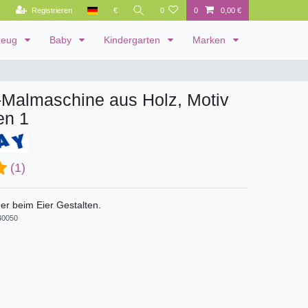
Registrieren
€
0
0
0,00 €
zeug
Baby
Kindergarten
Marken
-Malmaschine aus Holz, Motiv
en 1
(1)
er beim Eier Gestalten.
0050