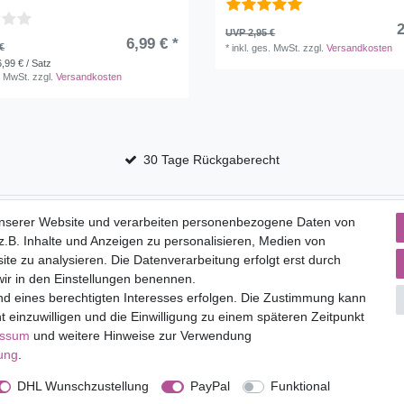
2
UVP 2,95 €
6,99 € *
€
*
inkl. ges. MwSt.
zzgl.
Versandkosten
6,99 € / Satz
. MwSt.
zzgl.
Versandkosten
30 Tage Rückgaberecht
Service
unserer Website und verarbeiten personenbezogene Daten von
.B. Inhalte und Anzeigen zu personalisieren, Medien von
to
Versandkosten
ite zu analysieren. Die Datenverarbeitung erfolgt erst durch
 wir in den Einstellungen benennen.
nd eines berechtigten Interesses erfolgen. Die Zustimmung kann
t einzuwilligen und die Einwilligung zu einem späteren Zeitpunkt
lärung
AGB
Barrierefreiheitserklärung
Widerrufs­recht
V
essum
und weitere Hinweise zur Verwendung
rung
.
DHL Wunschzustellung
PayPal
Funktional
© Copyright 2026 | Alle Rechte vorbehalten.