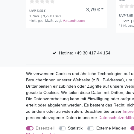
3,79 € *
UVP 5,95 €
UVP 7,95 
1
Satz
| 3,79 € / Satz
*
inkl. ges. MwSt.
zzgl.
Versandkosten
1
Satz
| 
*
inkl. ges
Hotline: +49 30 417 44 154
Top Marken
Shop
Wir verwenden Cookies und ähnliche Technologien auf 
Besucher:innen unserer Webseite (z.B. IP-Adresse), um z
Eduplay
Mein Kon
Drittanbietern einzubinden oder Zugriffe auf unsere Webs
Folia Bringmann
gesetzte Cookies. Wir teilen diese Daten mit Dritten, die
Die Datenverarbeitung kann mit Einwilligung oder aufgru
erteilt oder abgelehnt werden. Es besteht das Recht, nich
Impressum
Daten­schutz­erk
zu ändern oder zu widerrufen. Beachten Sie unser
Impr
personenbezogener Daten in unserer
Daten­schutz­erklä
Essenziell
Statistik
Externe Medien