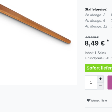
Staffelpreise:
Ab Menge: 2
Ab Menge: 6
Ab Menge: 12
UVP 8,99 €
*
8,49 €
Inhalt
1
Stück
Grundpreis
8,49 
Sofort lief
Wunschliste