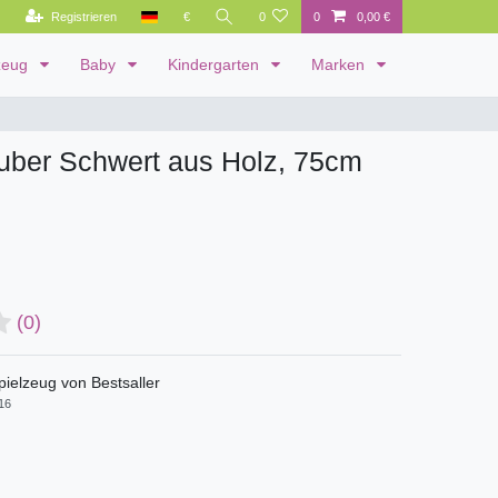
Registrieren
€
0
0
0,00 €
zeug
Baby
Kindergarten
Marken
uber Schwert aus Holz, 75cm
(0)
pielzeug von Bestsaller
16