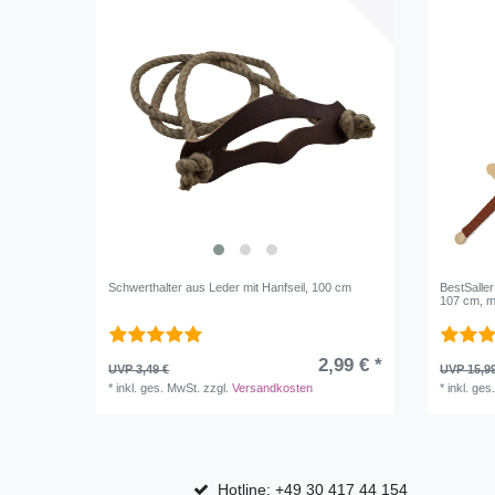
Schwerthalter aus Leder mit Hanfseil, 100 cm
BestSaller
107 cm, mi
2,99 € *
UVP 3,49 €
UVP 15,9
*
inkl. ges. MwSt.
zzgl.
Versandkosten
*
inkl. ges
Hotline: +49 30 417 44 154