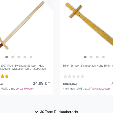
 1007 Ritter Zweihand Schwert, Holz,
Ritter Schwert Knappe aus Holz, 59 cm 
t lederumwickeltem Griff, natur/braun
14,99 € *
7
9 €
UVP 9,99 €
. MwSt.
zzgl.
Versandkosten
*
inkl. ges. MwSt.
zzgl.
Versandkosten
30 Tage Rückgaberecht