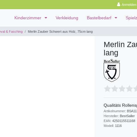
Anmelden
Kinderzimmer
Verkleidung
Bastelbedarf
Spiel
val & Fasching
Merlin Zauber Schwert aus Holz, 75cm lang
Merlin Za
lang
Qualitäts Rollens
Artikelnummer:
BSA11
Hersteller:
BestSaller
EAN:
4250115511168
Modell:
1116