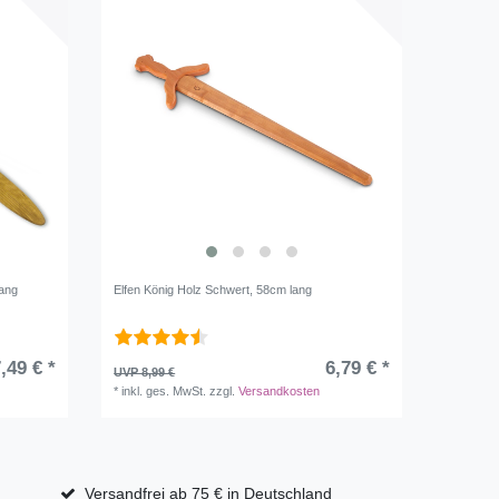
lang
Elfen König Holz Schwert, 58cm lang
,49 € *
6,79 € *
UVP 8,99 €
*
inkl. ges. MwSt.
zzgl.
Versandkosten
Versandfrei ab 75 € in Deutschland