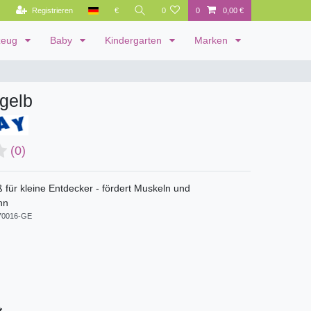
Registrieren
€
0
0
0,00 €
zeug
Baby
Kindergarten
Marken
 gelb
(0)
 für kleine Entdecker - fördert Muskeln und
nn
0016-GE