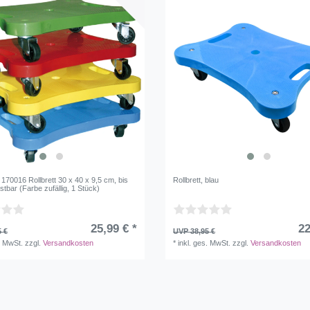
70016 Rollbrett 30 x 40 x 9,5 cm, bis
Rollbrett, blau
stbar (Farbe zufällig, 1 Stück)
25,99 € *
22
5 €
UVP 38,95 €
. MwSt.
zzgl.
Versandkosten
*
inkl. ges. MwSt.
zzgl.
Versandkosten