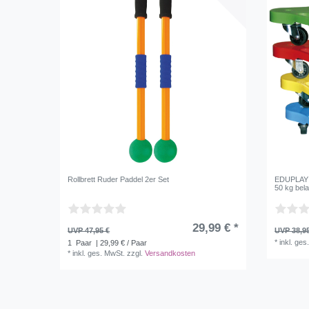
Rollbrett Ruder Paddel 2er Set
EDUPLAY 1
50 kg bela
29,99 € *
UVP 47,95 €
UVP 38,9
*
inkl. ges
1
Paar
| 29,99 € / Paar
*
inkl. ges. MwSt.
zzgl.
Versandkosten