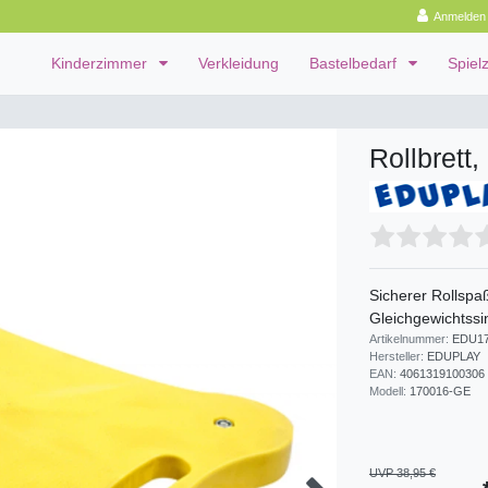
Anmelden
Kinderzimmer
Verkleidung
Bastelbedarf
Spiel
Rollbrett,
Sicherer Rollspaß
Gleichgewichtssi
Artikelnummer:
EDU17
Hersteller:
EDUPLAY
EAN:
4061319100306
Modell:
170016-GE
UVP 38,95 €